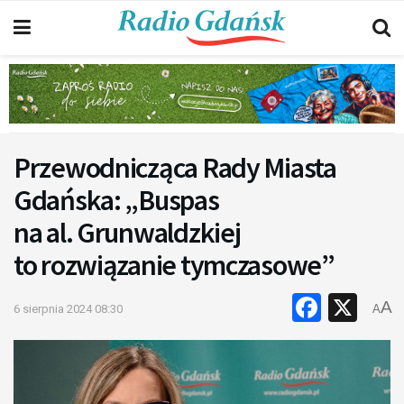
Przewodnicząca Rady Miasta
Gdańska: „Buspas
na al. Grunwaldzkiej
to rozwiązanie tymczasowe”
Faceb
X
A
6 sierpnia 2024 08:30
A