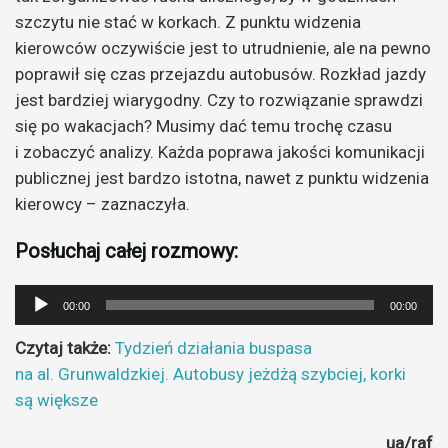
szczytu nie stać w korkach. Z punktu widzenia
kierowców oczywiście jest to utrudnienie, ale na pewno
poprawił się czas przejazdu autobusów. Rozkład jazdy
jest bardziej wiarygodny. Czy to rozwiązanie sprawdzi
się po wakacjach? Musimy dać temu trochę czasu
i zobaczyć analizy. Każda poprawa jakości komunikacji
publicznej jest bardzo istotna, nawet z punktu widzenia
kierowcy – zaznaczyła.
Posłuchaj całej rozmowy:
Odtwarzacz
00:00
00:00
plików
Czytaj także:
Tydzień działania buspasa
dźwiękowych
na al. Grunwaldzkiej. Autobusy jeżdżą szybciej, korki
są większe
ua/raf