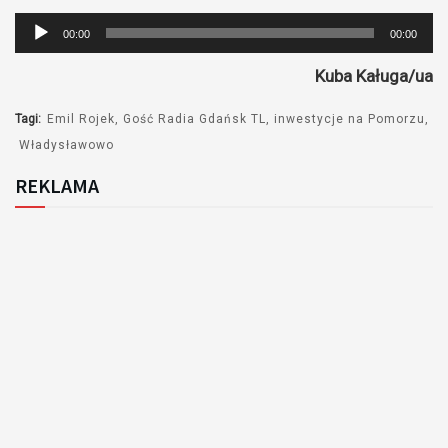
Odtwarzacz
00:00
00:00
plików
Kuba Kaługa/ua
dźwiękowych
Tagi:
Emil Rojek
Gość Radia Gdańsk TL
inwestycje na Pomorzu
Władysławowo
REKLAMA