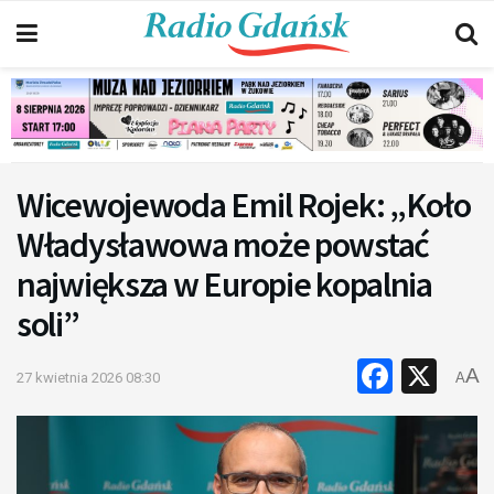
Wicewojewoda Emil Rojek: „Koło
Władysławowa może powstać
największa w Europie kopalnia
soli”
Faceb
X
A
27 kwietnia 2026 08:30
A