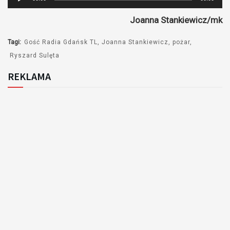
plików
Joanna Stankiewicz/mk
dźwiękowych
Tagi:
Gość Radia Gdańsk TL
Joanna Stankiewicz
pożar
Ryszard Sulęta
REKLAMA