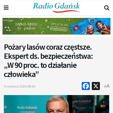
Pożary lasów coraz częstsze.
Ekspert ds. bezpieczeństwa:
„W 90 proc. to działanie
człowieka”
Faceb
X
A
9 czerwca 2026 08:30
A