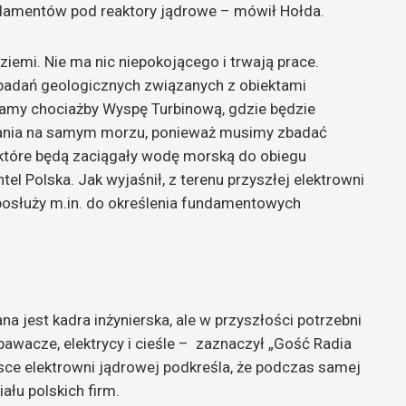
damentów pod reaktory jądrowe – mówił Hołda.
iemi. Nie ma nic niepokojącego i trwają prace.
 badań geologicznych związanych z obiektami
amy chociażby Wyspę Turbinową, gdzie będzie
adania na samym morzu, ponieważ musimy zbadać
 które będą zaciągały wodę morską do obiegu
el Polska. Jak wyjaśnił, z terenu przyszłej elektrowni
 posłuży m.in. do określenia fundamentowych
na jest kadra inżynierska, ale w przyszłości potrzebni
pawacze, elektrycy i cieśle – zaznaczył „Gość Radia
ce elektrowni jądrowej podkreśla, że podczas samej
łu polskich firm.