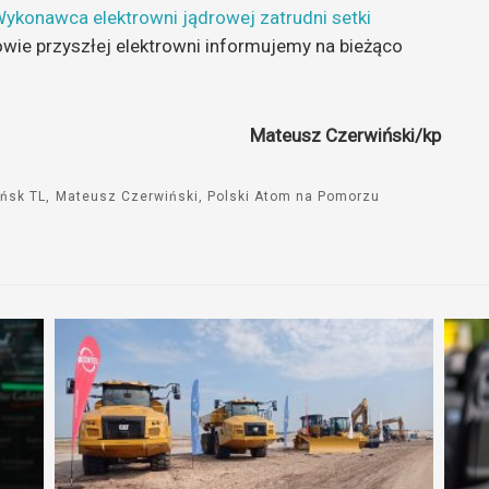
Wykonawca elektrowni jądrowej zatrudni setki
do
owie przyszłej elektrowni informujemy na bieżąco
góry
oraz
do
dołu
Mateusz Czerwiński/kp
aby
zwiększyć
ńsk TL
Mateusz Czerwiński
Polski Atom na Pomorzu
lub
zmniejszyć
głośność.