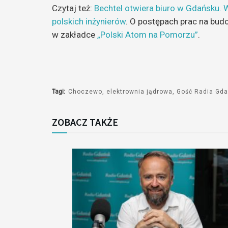
Czytaj też:
Bechtel otwiera biuro w Gdańsku. 
dźwiękowych
polskich inżynierów
. O postępach prac na bud
w zakładce
„Polski Atom na Pomorzu”
.
Tagi:
Choczewo
elektrownia jądrowa
Gość Radia Gda
ZOBACZ TAKŻE