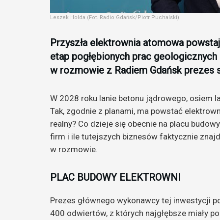
Leszek Hołda (Fot. Radio Gdańsk/Piotr Puchalski)
Przyszła elektrownia atomowa powsta
etap pogłębionych prac geologicznych 
w rozmowie z Radiem Gdańsk prezes s
W 2028 roku lanie betonu jądrowego, osiem la
Tak, zgodnie z planami, ma powstać elektrow
realny? Co dzieje się obecnie na placu budowy
firm i ile tutejszych biznesów faktycznie zna
w rozmowie.
PLAC BUDOWY ELEKTROWNI
Prezes głównego wykonawcy tej inwestycji po
400 odwiertów, z których najgłębsze miały po