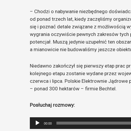
– Chodzi o nabywanie niezbędnego doświadcz
od ponad trzech lat, kiedy zaczęliśmy organi
się i poznać detale związane z możliwością 
wygrania oczywiście pewnych zakresów tych p
potencjał. Muszą jedynie uzupełnić ten obszar,
a mianowicie nie budowaliśmy jeszcze obiekt
Niedawno zakończył się pierwszy etap prac 
kolejnego etapu zostanie wydane przez woj
czerwca i lipca. Polskie Elektrownie Jądrow
– ponad 300 hektarów – firmie Bechtel.
Posłuchaj rozmowy:
Odtwarzacz
00:00
plików