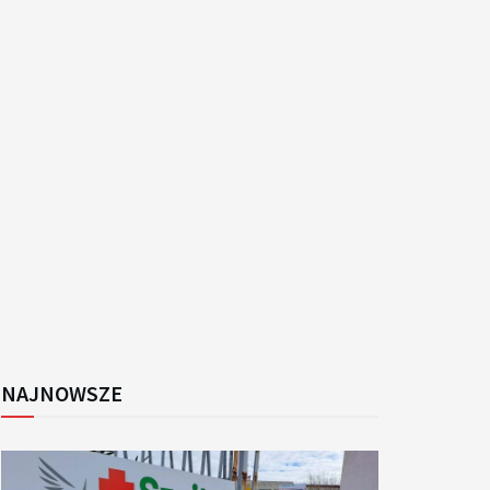
k
NAJNOWSZE