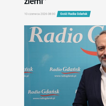
ziemi”
10 czerwca 2026 08:30
Gość Radia Gdańsk