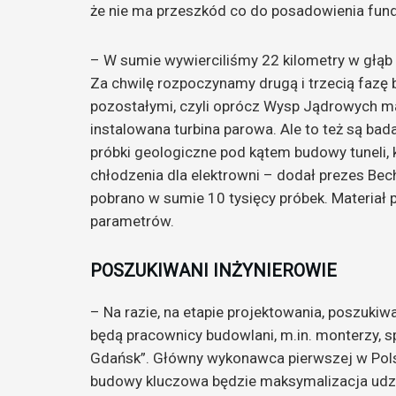
że nie ma przeszkód co do posadowienia fun
– W sumie wywierciliśmy 22 kilometry w głąb z
Za chwilę rozpoczynamy drugą i trzecią fazę
pozostałymi, czyli oprócz Wysp Jądrowych m
instalowana turbina parowa. Ale to też są b
próbki geologiczne pod kątem budowy tuneli,
chłodzenia dla elektrowni – dodał prezes Becht
pobrano w sumie 10 tysięcy próbek. Materiał
parametrów.
POSZUKIWANI INŻYNIEROWIE
– Na razie, na etapie projektowania, poszukiwa
będą pracownicy budowlani, m.in. monterzy, s
Gdańsk”. Główny wykonawca pierwszej w Pols
budowy kluczowa będzie maksymalizacja udzia