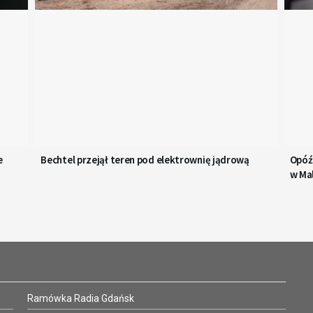
e
Bechtel przejął teren pod elektrownię jądrową
Opóźn
w Ma
Ramówka Radia Gdańsk