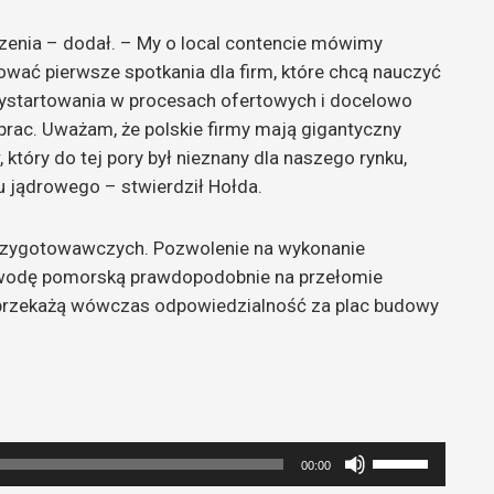
enia – dodał. – My o local contencie mówimy
zować pierwsze spotkania dla firm, które chcą nauczyć
wystartowania w procesach ofertowych i docelowo
rac. Uważam, że polskie firmy mają gigantyczny
 który do tej pory był nieznany dla naszego rynku,
u jądrowego – stwierdził Hołda.
przygotowawczych. Pozwolenie na wykonanie
ewodę pomorską prawdopodobnie na przełomie
e przekażą wówczas odpowiedzialność za plac budowy
Używaj
00:00
strzałek