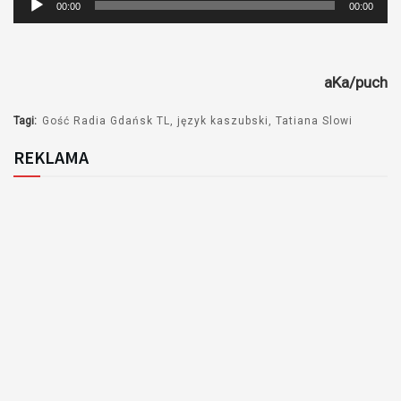
00:00
00:00
plików
dźwiękowych
aKa/puch
Tagi:
Gość Radia Gdańsk TL
język kaszubski
Tatiana Slowi
REKLAMA