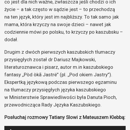
co jest dla nich ważne, zwłaszcza jeśli chodzi o ich
życie – a tak często w sądzie jest – to przechodzą
na ten język, który jest im najbliższy. To tak samo jak
mama, która krzyczy na swoje dzieci – nawet jak
codziennie mówi po polsku, to krzyczy po kaszubsku –
dodał.
Drugim z dwóch pierwszych kaszubskich tłumaczy
przysięgłych został dr Dariusz Majkowski,
literaturoznawca i pisarz, autor m.in kaszubskiego
fantasy ,,Pòd òkã Jastrë” (pl. ,,Pod okiem Jastry”).
Ekspertką językową podczas pierwszego egzaminu
na tłumaczy przysięgłych języka kaszubskiego
w Ministerstwie Sprawiedliwości była Danuta Pioch,
przewodnicząca Rady Języka Kaszubskiego.
Posłuchaj rozmowy Tatiany Slowi z Mateuszem Klebbą:
Odtwarzacz