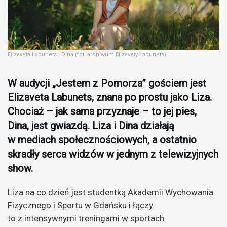
Elizaveta Labunets i Dina (fot. archiwum Elizavety Labunets)
W audycji „Jestem z Pomorza” gościem jest
Elizaveta Labunets, znana po prostu jako Liza.
Chociaż – jak sama przyznaje – to jej pies,
Dina, jest gwiazdą. Liza i Dina działają
w mediach społecznościowych, a ostatnio
skradły serca widzów w jednym z telewizyjnych
show.
Liza na co dzień jest studentką Akademii Wychowania
Fizycznego i Sportu w Gdańsku i łączy
to z intensywnymi treningami w sportach