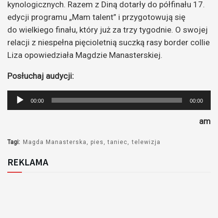
kynologicznych. Razem z Diną dotarły do półfinału 17.
edycji programu „Mam talent” i przygotowują się
do wielkiego finału, który już za trzy tygodnie. O swojej
relacji z niespełna pięcioletnią suczką rasy border collie
Liza opowiedziała Magdzie Manasterskiej.
Posłuchaj audycji:
Odtwarzacz
00:00
00:00
plików
am
dźwiękowych
Tagi:
Magda Manasterska
pies
taniec
telewizja
REKLAMA