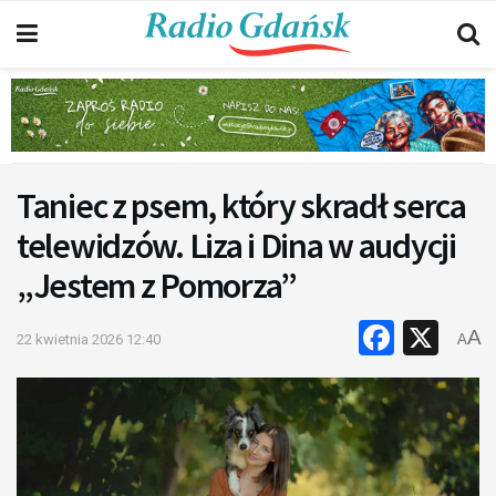
Taniec z psem, który skradł serca
telewidzów. Liza i Dina w audycji
„Jestem z Pomorza”
Faceb
X
A
22 kwietnia 2026 12:40
A