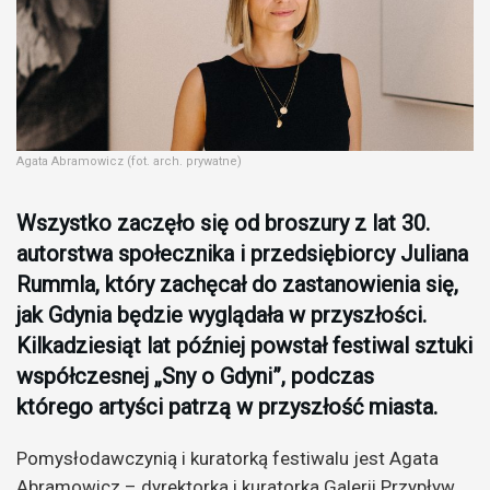
Agata Abramowicz (fot. arch. prywatne)
Wszystko zaczęło się od broszury z lat 30.
autorstwa społecznika i przedsiębiorcy Juliana
Rummla, który zachęcał do zastanowienia się,
jak Gdynia będzie wyglądała w przyszłości.
Kilkadziesiąt lat później powstał festiwal sztuki
współczesnej „Sny o Gdyni”, podczas
którego artyści patrzą w przyszłość miasta.
Pomysłodawczynią i kuratorką festiwalu jest Agata
Abramowicz – dyrektorka i kuratorka Galerii Przypływ