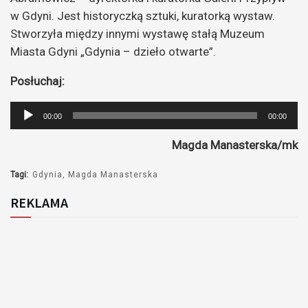
w Gdyni. Jest historyczką sztuki, kuratorką wystaw.
Stworzyła między innymi wystawę stałą Muzeum
Miasta Gdyni „Gdynia – dzieło otwarte”.
Posłuchaj:
Odtwarzacz
00:00
00:00
plików
Magda Manasterska/mk
dźwiękowych
Tagi:
Gdynia
Magda Manasterska
REKLAMA