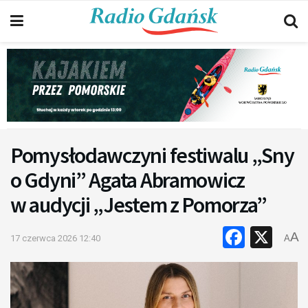
Pomysłodawczyni festiwalu „Sny
o Gdyni” Agata Abramowicz
w audycji „Jestem z Pomorza”
Faceb
X
A
17 czerwca 2026 12:40
A