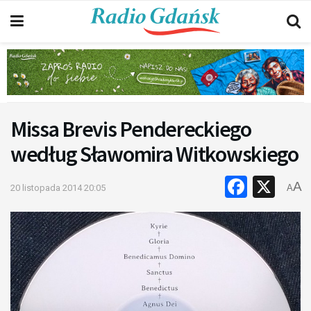
Missa Brevis Pendereckiego
według Sławomira Witkowskiego
Faceb
X
A
20 listopada 2014 20:05
A