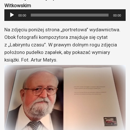
Odtwarzacz
Witkowskim
plików
00:00
00:00
dźwiękowych
Na zdjęciu poniżej strona „portretowa” wydawnictwa.
Obok fotografii kompozytora znajduje się cytat
z „Labiryntu czasu”. W prawym dolnym rogu zdjęcia
położono pudełko zapałek, aby pokazać wymiary
książki. Fot. Artur Matys.