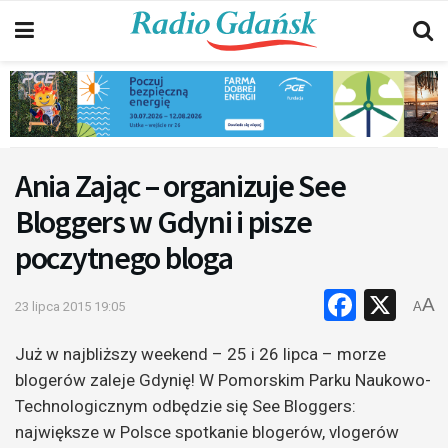
Ania Zając – organizuje See
Bloggers w Gdyni i pisze
poczytnego bloga
Faceb
X
A
23 lipca 2015 19:05
A
Już w najbliższy weekend – 25 i 26 lipca – morze
blogerów zaleje Gdynię! W Pomorskim Parku Naukowo-
Technologicznym odbędzie się See Bloggers:
największe w Polsce spotkanie blogerów, vlogerów