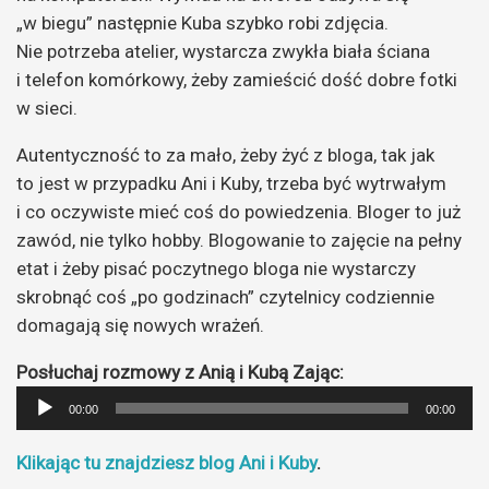
„w biegu” następnie Kuba szybko robi zdjęcia.
Nie potrzeba atelier, wystarcza zwykła biała ściana
i telefon komórkowy, żeby zamieścić dość dobre fotki
w sieci.
Autentyczność to za mało, żeby żyć z bloga, tak jak
to jest w przypadku Ani i Kuby, trzeba być wytrwałym
i co oczywiste mieć coś do powiedzenia. Bloger to już
zawód, nie tylko hobby. Blogowanie to zajęcie na pełny
etat i żeby pisać poczytnego bloga nie wystarczy
skrobnąć coś „po godzinach” czytelnicy codziennie
domagają się nowych wrażeń.
Posłuchaj rozmowy z Anią i Kubą Zając:
Odtwarzacz
00:00
00:00
plików
dźwiękowych
Klikając tu znajdziesz blog Ani i Kuby
.