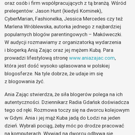
oraz osób i firm współpracujących z tą branżą. Wśród
prelegentów: Jason Hunt (kiedyś Kominek),
CyberMarian, Fashionelka, Jessica Mercedes czy też
Marlena Wróblewska, autorka jednego z najbardziej
popularnych blogów parentingowych – Makóweczki.
W audycji rozmawiamy z organizatorką wydarzenia
i blogerką Anią Zając oraz jej mężem Kubą. Para
prowadzi lifestylową stronę
www.aniazajac.com
,
która jest dość wysoko uplasowana w polskiej
blogosferze. Na tyle dobrze, że udaje im się
z blogowania żyć.
Ania Zając stwierdza, że siła blogerów polega na ich
autentyczności. Dziennikarz Radia Gdańsk doświadcza
tego od ręki. Rozmowa toczy się na dworcu kolejowym
w Gdyni. Ania i jej mąż Kuba jadą do Łodzi na jeden
dzień. Wybrali pociąg, żeby móc po drodze pracować
na komputerach. Wywiad na dworcu odbywa się