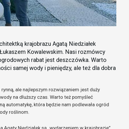
hitektką krajobrazu Agatą Niedziałek
ia Łukaszem Kowalewskim. Nasi rozmówcy
 ogrodowych rabat jest deszczówka. Warto
ości samej wody i pieniędzy, ale też dla dobra
 rynną, ale najlepszym rozwiązaniem jest duży
 wody na dłuższy czas. Warto też pomyśleć
ełną automatykę, która będzie nam podlewała ogród
ody roślinom.
la Agaty Niedziałek są „wydarzeniem w krajobrazie”