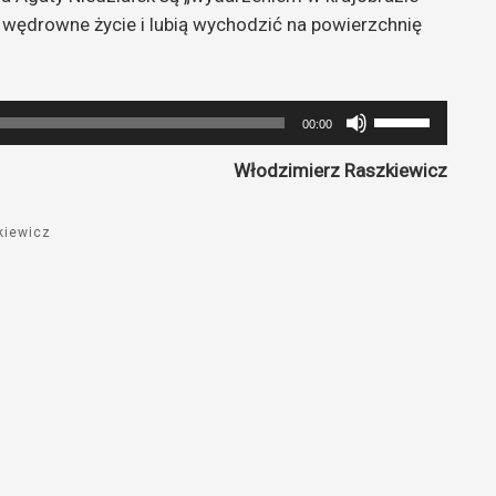
te wędrowne życie i lubią wychodzić na powierzchnię
Używaj
00:00
strzałek
Włodzimierz Raszkiewicz
do
góry
oraz
kiewicz
do
dołu
aby
zwiększyć
lub
zmniejszyć
głośność.