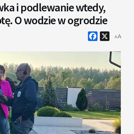
wka i podlewanie wtedy,
tę. O wodzie w ogrodzie
Faceboo
X
A
A