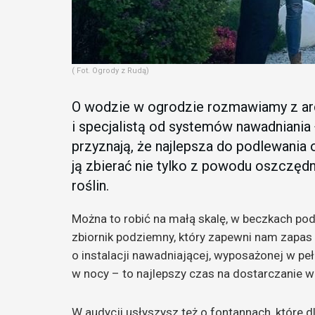
( Fot. Ogrody z Rudą)
O wodzie w ogrodzie rozmawiamy z arc
i specjalistą od systemów nawadnian
przyznają, że najlepsza do podlewania
ją zbierać nie tylko z powodu oszczędn
roślin.
Można to robić na małą skalę, w beczkach pod
zbiornik podziemny, który zapewni nam zapas
o instalacji nawadniającej, wyposażonej w p
w nocy – to najlepszy czas na dostarczanie w
W audycji usłyszysz też o fontannach, które d