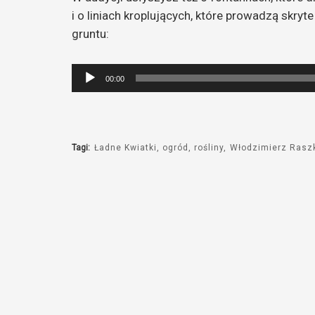
i o liniach kroplujących, które prowadzą skry
gruntu:
Odtwarzacz
00:00
plików
dźwiękowych
Tagi:
Ładne Kwiatki
ogród
rośliny
Włodzimierz Rasz