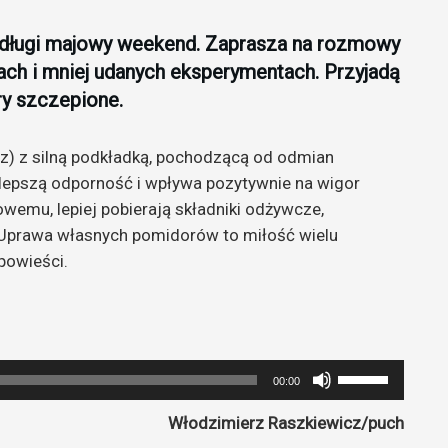
 długi majowy weekend. Zaprasza na rozmowy
h i mniej udanych eksperymentach. Przyjadą
ry szczepione.
az) z silną podkładką, pochodzącą od odmian
 lepszą odporność i wpływa pozytywnie na wigor
owemu, lepiej pobierają składniki odżywcze,
 Uprawa własnych pomidorów to miłość wielu
powieści.
Używaj
00:00
strzałek
Włodzimierz Raszkiewicz/puch
do