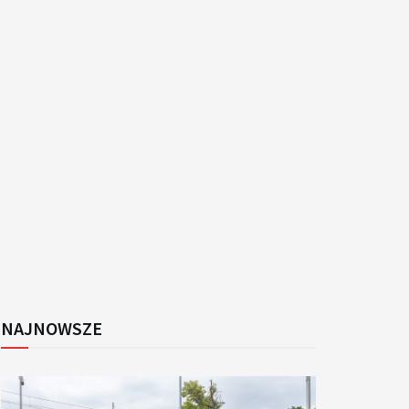
k
NAJNOWSZE