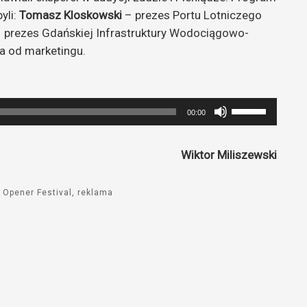
yli:
Tomasz Kloskowski
– prezes Portu Lotniczego
 prezes
Gdańskiej Infrastruktury Wodociągowo-
ta od marketingu.
Używaj
00:00
strzałek
do
Wiktor Miliszewski
góry
oraz
Opener Festival
reklama
do
dołu
aby
zwiększyć
lub
zmniejszyć
głośność.