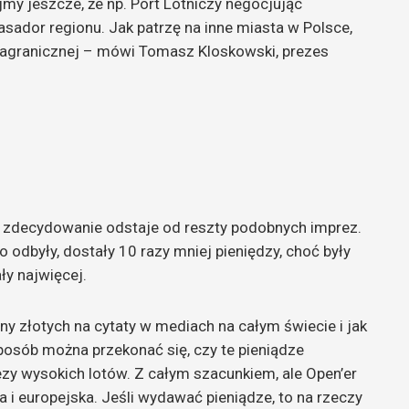
ajmy jeszcze, że np. Port Lotniczy negocjując
sador regionu. Jak patrzę na inne miasta w Polsce,
 zagranicznej – mówi Tomasz Kloskowski, prezes
a zdecydowanie odstaje od reszty podobnych imprez.
 odbyły, dostały 10 razy mniej pieniędzy, choć były
ły najwięcej.
ony złotych na cytaty w mediach na całym świecie i jak
posób można przekonać się, czy te pieniądze
y wysokich lotów. Z całym szacunkiem, ale Open’er
a i europejska. Jeśli wydawać pieniądze, to na rzeczy