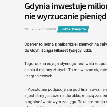
Gdynia inwestuje milio
nie wyrzucanie pienięd
29 czerwca 2016 09:30
Ludzie i Pieniądze
Open’er to jedna z najbardziej znanych na ca
do Gdyni ściąga kilkaset tysięcy ludzi.
Tegoroczna edycja słynnego festiwalu rozpoc
na nią 4 miliony złotych. To ma wiązać się m
i zagranicznych.
– Absolutnie podpisuję się pod finansowaniem 
a jesteśmy jeszcze na dorobku, muszą zaistn
o ogólnoświatowym zasięgu. Taka promocja m