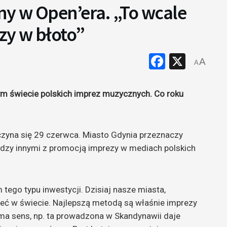
ny w Open’era. „To wcale
zy w błoto”
Faceboo
X
A
A
łym świecie polskich imprez muzycznych. Co roku
zyna się 29 czerwca. Miasto Gdynia przeznaczy
iędzy innymi z promocją imprezy w mediach polskich
tego typu inwestycji. Dzisiaj nasze miasta,
ieć w świecie. Najlepszą metodą są właśnie imprezy
a sens, np. ta prowadzona w Skandynawii daje