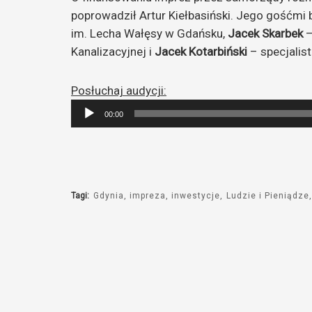
poprowadził Artur Kiełbasiński. Jego gośćmi b
im. Lecha Wałęsy w Gdańsku,
Jacek Skarbek
–
Kanalizacyjnej i
Jacek Kotarbiński
– specjalis
Posłuchaj audycji:
Odtwarzacz
00:00
plików
dźwiękowych
Tagi:
Gdynia
impreza
inwestycje
Ludzie i Pieniądze