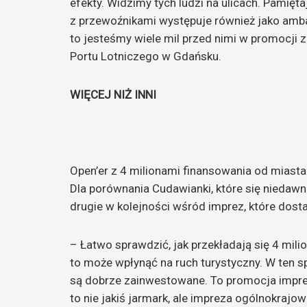
efekty. Widzimy tych ludzi na ulicach. Pamięt
z przewoźnikami występuje również jako amba
to jesteśmy wiele mil przed nimi w promocji
Portu Lotniczego w Gdańsku.
WIĘCEJ NIŻ INNI
Open’er z 4 milionami finansowania od miast
Dla porównania Cudawianki, które się niedawno
drugie w kolejności wśród imprez, które dosta
– Łatwo sprawdzić, jak przekładają się 4 mili
to może wpłynąć na ruch turystyczny. W ten s
są dobrze zainwestowane. To promocja imprez
to nie jakiś jarmark, ale impreza ogólnokrajow