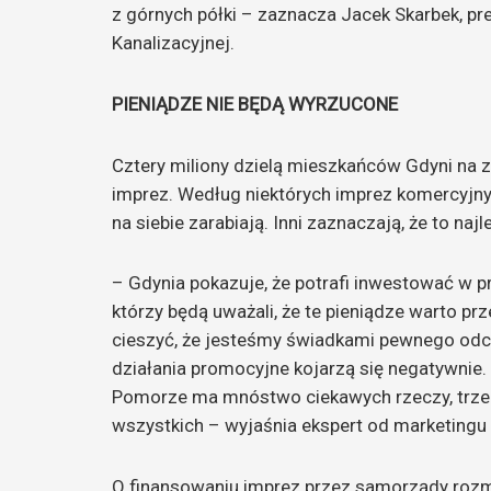
z górnych półki – zaznacza Jacek Skarbek, p
Kanalizacyjnej
.
PIENIĄDZE NIE BĘDĄ WYRZUCONE
Cztery miliony dzielą mieszkańców Gdyni na 
imprez. Według niektórych imprez komercyjny
na siebie zarabiają. Inni zaznaczają, że to n
– Gdynia pokazuje, że potrafi inwestować w 
którzy będą uważali, że te pieniądze warto pr
cieszyć, że jesteśmy świadkami pewnego od
działania promocyjne kojarzą się negatywnie. 
Pomorze ma mnóstwo ciekawych rzeczy, trzeba 
wszystkich – wyjaśnia ekspert od marketingu 
O finansowaniu imprez przez samorządy rozma