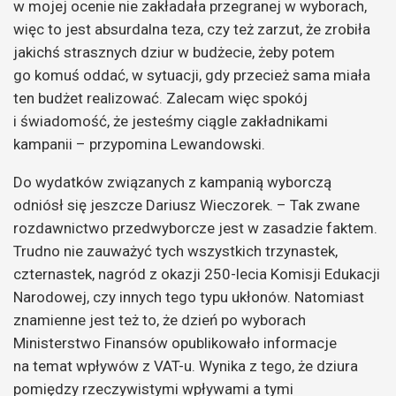
w mojej ocenie nie zakładała przegranej w wyborach,
więc to jest absurdalna teza, czy też zarzut, że zrobiła
jakichś strasznych dziur w budżecie, żeby potem
go komuś oddać, w sytuacji, gdy przecież sama miała
ten budżet realizować. Zalecam więc spokój
i świadomość, że jesteśmy ciągle zakładnikami
kampanii – przypomina Lewandowski.
Do wydatków związanych z kampanią wyborczą
odniósł się jeszcze Dariusz Wieczorek. – Tak zwane
rozdawnictwo przedwyborcze jest w zasadzie faktem.
Trudno nie zauważyć tych wszystkich trzynastek,
czternastek, nagród z okazji 250-lecia Komisji Edukacji
Narodowej, czy innych tego typu ukłonów. Natomiast
znamienne jest też to, że dzień po wyborach
Ministerstwo Finansów opublikowało informacje
na temat wpływów z VAT-u. Wynika z tego, że dziura
pomiędzy rzeczywistymi wpływami a tymi