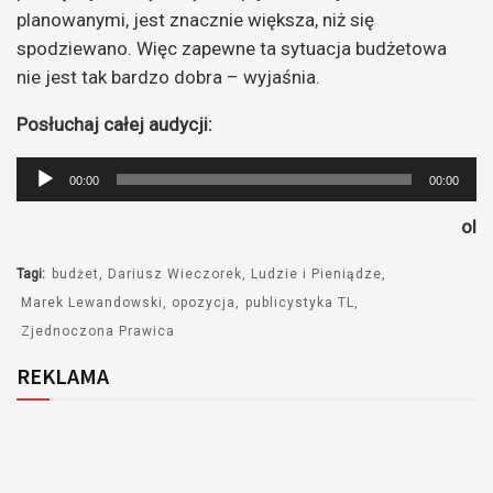
planowanymi, jest znacznie większa, niż się
spodziewano. Więc zapewne ta sytuacja budżetowa
nie jest tak bardzo dobra – wyjaśnia.
Posłuchaj całej audycji:
Odtwarzacz
00:00
00:00
plików
ol
dźwiękowych
Tagi:
budżet
Dariusz Wieczorek
Ludzie i Pieniądze
Marek Lewandowski
opozycja
publicystyka TL
Zjednoczona Prawica
REKLAMA