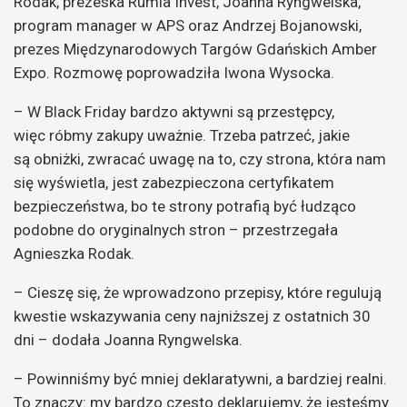
Rodak, prezeska Rumia Invest, Joanna Ryngwelska,
program manager w APS oraz Andrzej Bojanowski,
prezes Międzynarodowych Targów Gdańskich Amber
Expo. Rozmowę poprowadziła Iwona Wysocka.
– W Black Friday bardzo aktywni są przestępcy,
więc róbmy zakupy uważnie. Trzeba patrzeć, jakie
są obniżki, zwracać uwagę na to, czy strona, która nam
się wyświetla, jest zabezpieczona certyfikatem
bezpieczeństwa, bo te strony potrafią być łudząco
podobne do oryginalnych stron – przestrzegała
Agnieszka Rodak.
– Cieszę się, że wprowadzono przepisy, które regulują
kwestie wskazywania ceny najniższej z ostatnich 30
dni – dodała Joanna Ryngwelska.
– Powinniśmy być mniej deklaratywni, a bardziej realni.
To znaczy: my bardzo często deklarujemy, że jesteśmy