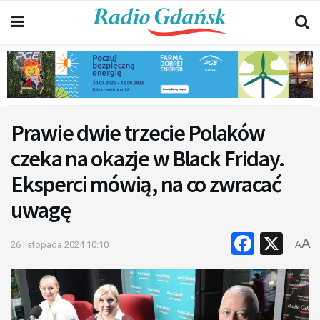
Prawie dwie trzecie Polaków
czeka na okazje w Black Friday.
Eksperci mówią, na co zwracać
uwagę
Faceb
X
A
26 listopada 2024 10:10
A