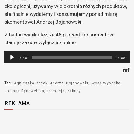
ekologiczni, używamy wielokrotnie różnych produktów,
ale finalnie wydajemy i konsumujemy ponad miarę
skomentował Andrzej Bojanowski.
Z badań wynika też, że 48 procent konsumentów
planuje zakupy wyłącznie online.
Odtwarzacz
00:00
00:00
plików
raf
dźwiękowych
Tagi:
Agnieszka Rodak
Andrzej Bojanowski
Iwona Wysocka
Joanna Ryngwelska
promocja
zakupy
REKLAMA