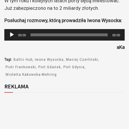
W tym roku i kolejnych latach porty będą inwestować.
Już zabezpieczono na to 2 miliardy złotych.
Posłuchaj rozmowy, którą prowadziła Iwona Wysocka:
Odtwarzacz
00:00
00:00
plików
aKa
dźwiękowych
Tagi:
Baltic Hub
Iwona Wysocka
Maciej Czerliński
Piotr Frankowski
Port Gdańsk
Port Gdynia
Wioletta Kakowska-Mehring
REKLAMA