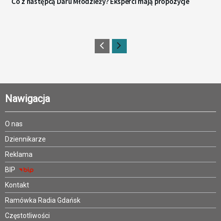
Co z następcą Daru Młodzieży? Eksperci mają propozycje
Nawigacja
O nas
Dziennikarze
Reklama
BIP
Kontakt
Ramówka Radia Gdańsk
Częstotliwości