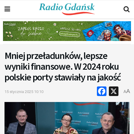
Mniej przeładunków, lepsze
wyniki finansowe. W 2024 roku
polskie porty stawiały na jakość
Faceb
X
A
15 stycznia 2025 10:10
A