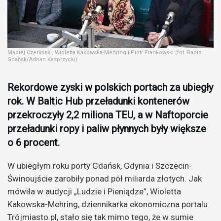
Maciej Czerliński, Wioletta Kakowska-Mehring i Piotr Frankowski (fot. Radio
Gdańsk/Adrian Kasprzycki)
Rekordowe zyski w polskich portach za ubiegły
rok. W Baltic Hub przeładunki kontenerów
przekroczyły 2,2 miliona TEU, a w Naftoporcie
przeładunki ropy i paliw płynnych były większe
o 6 procent.
W ubiegłym roku porty Gdańsk, Gdynia i Szczecin-
Świnoujście zarobiły ponad pół miliarda złotych. Jak
mówiła w audycji „Ludzie i Pieniądze”, Wioletta
Kakowska-Mehring, dziennikarka ekonomiczna portalu
Trójmiasto.pl, stało się tak mimo tego, że w sumie