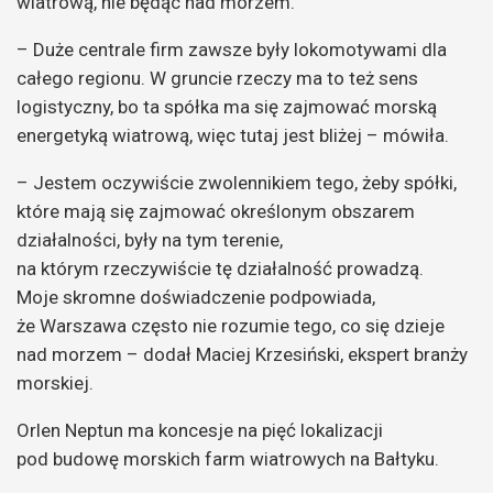
wiatrową, nie będąc nad morzem.
– D
uże centrale firm zawsze były lokomotywami dla
całego regionu. W
gruncie rzeczy ma to też sens
logistyczny, bo ta spółka ma się zajmować morską
energetyką wiatrową, więc tutaj jest bliżej – mówiła.
– Jestem oczywiście zwolennikiem tego, żeby spółki,
które mają się zajmować określonym obszarem
działalności, były na tym terenie,
na którym rzeczywiście tę działalność prowadzą.
Moje skromne doświadczenie podpowiada,
że Warszawa często nie rozumie tego, co się dzieje
nad morzem –
dodał Maciej Krzesiński, ekspert branży
morskiej.
Orlen Neptun ma koncesje na pięć lokalizacji
pod budowę morskich farm wiatrowych na Bałtyku.