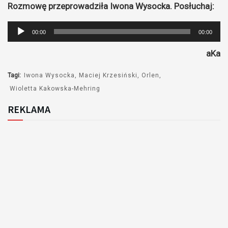
Rozmowę przeprowadziła Iwona Wysocka. Posłuchaj:
Odtwarzacz
00:00
00:00
plików
aKa
dźwiękowych
Tagi:
Iwona Wysocka
Maciej Krzesiński
Orlen
Wioletta Kakowska-Mehring
REKLAMA