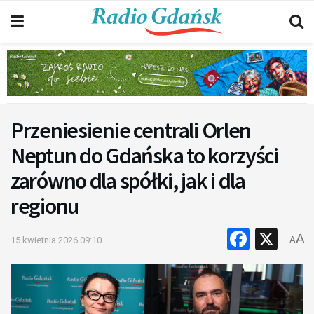
Przeniesienie centrali Orlen
Neptun do Gdańska to korzyści
zarówno dla spółki, jak i dla
regionu
Faceb
X
A
15 kwietnia 2026 09:10
A