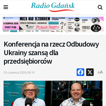
Konferencja na rzecz Odbudowy
Ukrainy szansą dla
przedsiębiorców
Faceb
X
A
25 czerwca 2026 09:10
A