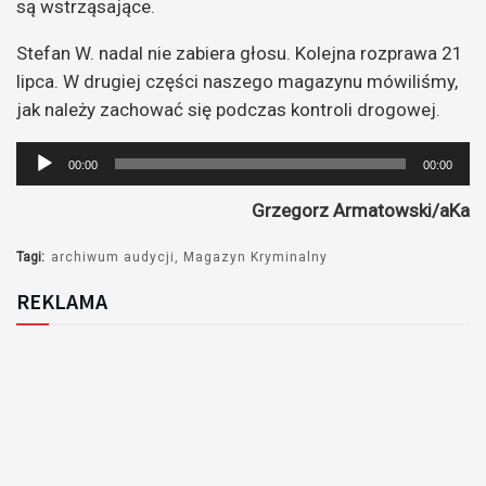
są wstrząsające.
Stefan W. nadal nie zabiera głosu. Kolejna rozprawa 21
lipca. W drugiej części naszego magazynu mówiliśmy,
jak należy zachować się podczas kontroli drogowej.
Odtwarzacz
00:00
00:00
plików
Grzegorz Armatowski/aKa
dźwiękowych
Tagi:
archiwum audycji
Magazyn Kryminalny
REKLAMA