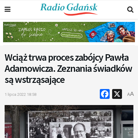
Wciąż trwa proces zabójcy Pawła
Adamowicza. Zeznania świadków
są wstrząsające
Faceb
X
A
1 lipca 2022 18:58
A