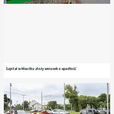
Szpital w Miastku złoży wniosek o upadłość