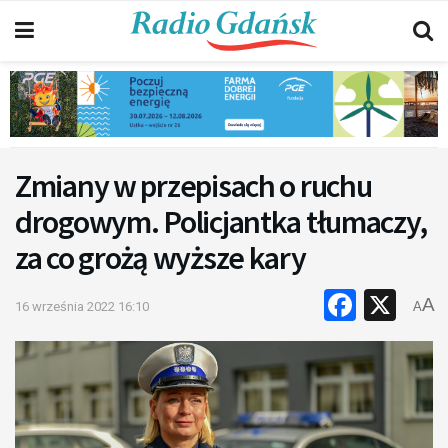
Zmiany w przepisach o ruchu
drogowym. Policjantka tłumaczy,
za co grożą wyższe kary
Faceb
X
A
16 września 2022 16:10
A