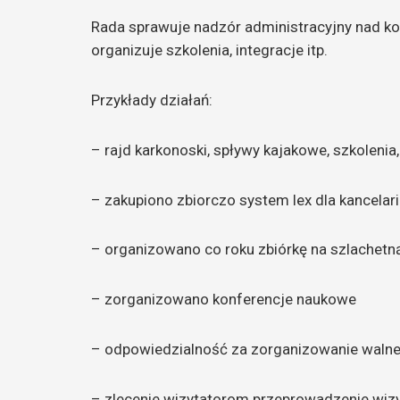
Rada sprawuje nadzór administracyjny nad ko
organizuje szkolenia, integracje itp.
Przykłady działań:
– rajd karkonoski, spływy kajakowe, szkoleni
– zakupiono zbiorczo system lex dla kancelari
– organizowano co roku zbiórkę na szlachetn
– zorganizowano konferencje naukowe
– odpowiedzialność za zorganizowanie waln
– zlecenie wizytatorom przeprowadzenie wizyta