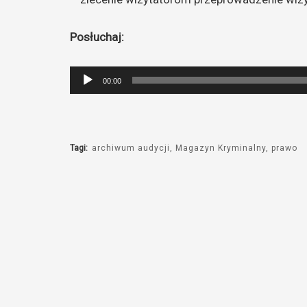
Posłuchaj:
Odtwarzacz
00:00
plików
dźwiękowych
Tagi:
archiwum audycji
Magazyn Kryminalny
prawo