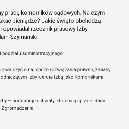
my pracę komorników sądowych. Na czym
yskać pieniądze? Jakie święto obchodzą
ym opowiadał rzecznik prasowy Izby
dam Szymański.
mi podziału administracyjnego:
ie walczyć o najlepsze rozwiązania prawne, zmiany
wodniczącym Izby kieruje Izbą jako Komornikami
zby – podejmuje uchwały, które wiążą radę. Rada
o Zgromadzenia.