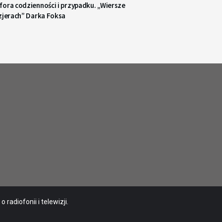
ora codzienności i przypadku. „Wiersze
zjerach” Darka Foksa
radiofonii i telewizji.