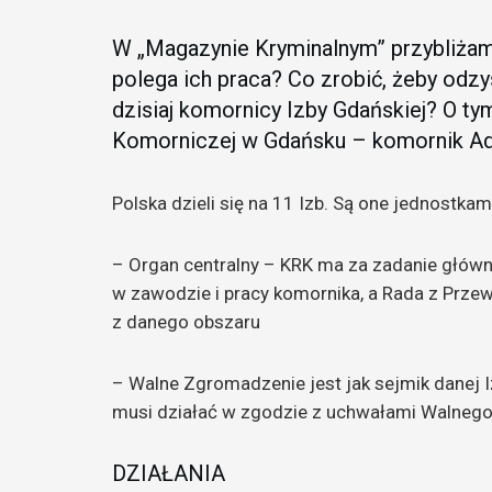
W „Magazynie Kryminalnym” przybliża
polega ich praca? Co zrobić, żeby odz
dzisiaj komornicy Izby Gdańskiej? O t
Komorniczej w Gdańsku – komornik A
Polska dzieli się na 11 Izb. Są one jednostka
– Organ centralny – KRK ma za zadanie główn
w zawodzie i pracy komornika, a Rada z Prze
z danego obszaru
– Walne Zgromadzenie jest jak sejmik danej I
musi działać w zgodzie z uchwałami Walneg
DZIAŁANIA