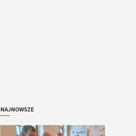
k
NAJNOWSZE