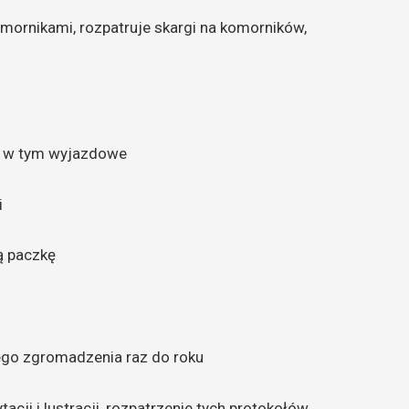
mornikami, rozpatruje skargi na komorników,
a, w tym wyjazdowe
i
ą paczkę
ego zgromadzenia raz do roku
cji i lustracji, rozpatrzenie tych protokołów.