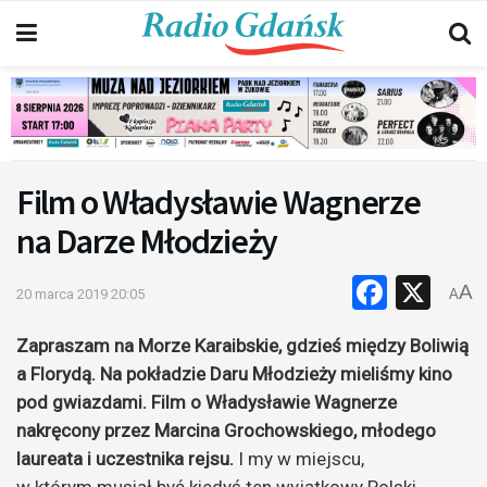
Film o Władysławie Wagnerze
na Darze Młodzieży
Faceb
X
A
20 marca 2019 20:05
A
Zapraszam na Morze Karaibskie, gdzieś między Boliwią
a Florydą. Na pokładzie Daru Młodzieży mieliśmy kino
pod gwiazdami. Film o Władysławie Wagnerze
nakręcony przez Marcina Grochowskiego, młodego
laureata i uczestnika rejsu.
I my w miejscu,
w którym musiał być kiedyś ten wyjątkowy Polski