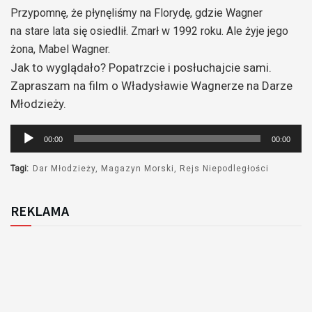
Przypomnę, że płynęliśmy na Florydę, gdzie Wagner
na stare lata się osiedlił. Zmarł w 1992 roku. Ale żyje jego
żona, Mabel Wagner.
Jak to wyglądało? Popatrzcie i posłuchajcie sami.
Zapraszam na film o Władysławie Wagnerze na Darze
Młodzieży.
Odtwarzacz
00:00
00:00
plików
dźwiękowych
Tagi:
Dar Młodzieży
Magazyn Morski
Rejs Niepodległości
REKLAMA