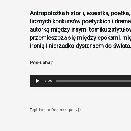
Antropolożka historii, eseistka, poetka
licznych konkursów poetyckich i drama
autorką między innymi tomiku zatytuło
przemieszcza się między epokami, mię
ironią i nierzadko dystansem do świata.
Posłuchaj:
Odtwarzacz
00:00
plików
dźwiękowych
Tagi:
Iwona Demska
poezja