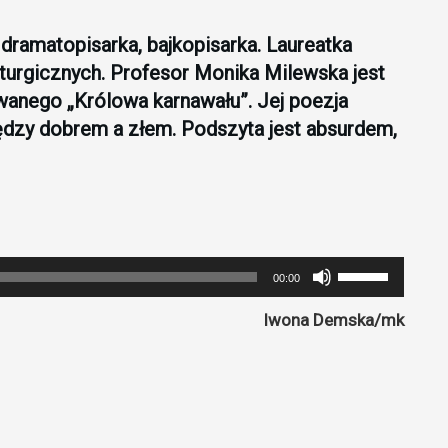
, dramatopisarka, bajkopisarka. Laureatka
turgicznych. Profesor Monika Milewska jest
wanego „Królowa karnawału”. Jej poezja
dzy dobrem a złem. Podszyta jest absurdem,
Używaj
00:00
strzałek
Iwona Demska/mk
do
góry
oraz
do
dołu