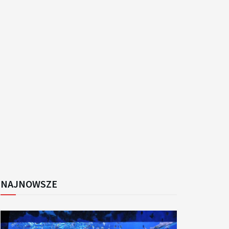
k
NAJNOWSZE