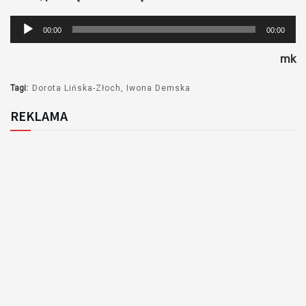
Odtwarzacz
00:00
00:00
plików
mk
dźwiękowych
Tagi:
Dorota Lińska-Złoch
Iwona Demska
REKLAMA