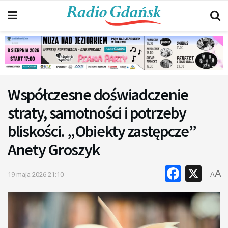
Współczesne doświadczenie
straty, samotności i potrzeby
bliskości. „Obiekty zastępcze”
Anety Groszyk
Faceb
X
A
19 maja 2026 21:10
A