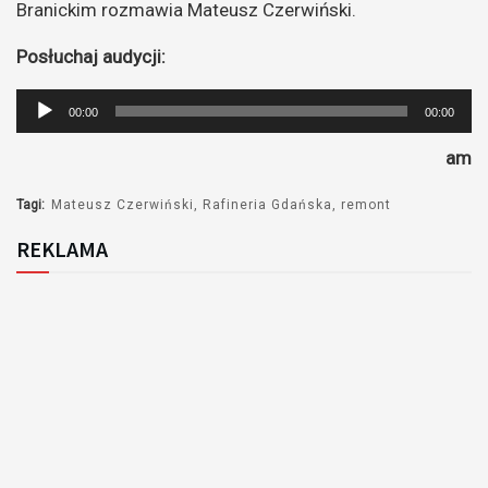
Branickim rozmawia Mateusz Czerwiński.
Posłuchaj audycji:
Odtwarzacz
00:00
00:00
plików
am
dźwiękowych
Tagi:
Mateusz Czerwiński
Rafineria Gdańska
remont
REKLAMA