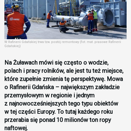
W Rafinerii Gdańskiej trwa tzw. postój remontowy (fot. mat. prasowe Rafinerii
Gdańskiej)
Na Żuławach mówi się często o wodzie,
polach i pracy rolników, ale jest tu też miejsce,
które zupełnie zmienia tę perspektywę. Mowa
o Rafinerii Gdańska – największym zakładzie
przemysłowym w regionie i jednym
z najnowocześniejszych tego typu obiektów
w tej części Europy. To tutaj każdego roku
przerabia się ponad 10 milionów ton ropy
naftowej.