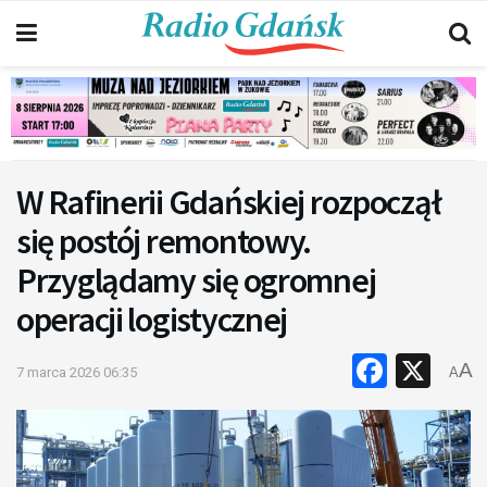
W Rafinerii Gdańskiej rozpoczął
się postój remontowy.
Przyglądamy się ogromnej
operacji logistycznej
Faceb
X
A
7 marca 2026 06:35
A