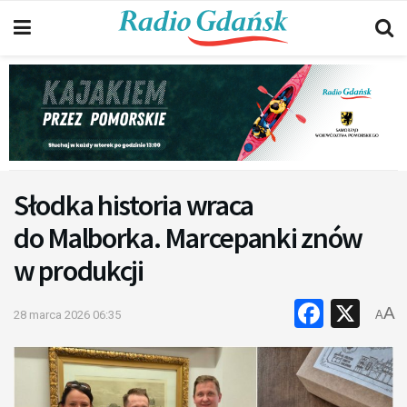
Słodka historia wraca
do Malborka. Marcepanki znów
w produkcji
Faceb
X
A
28 marca 2026 06:35
A