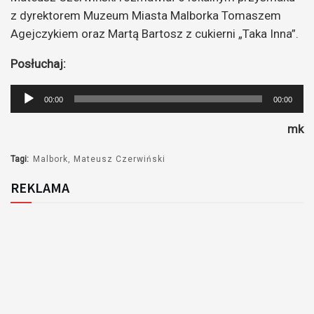
z dyrektorem Muzeum Miasta Malborka Tomaszem
Agejczykiem oraz Martą Bartosz z cukierni „Taka Inna”.
Posłuchaj:
Odtwarzacz
00:00
00:00
plików
mk
dźwiękowych
Tagi:
Malbork
Mateusz Czerwiński
REKLAMA