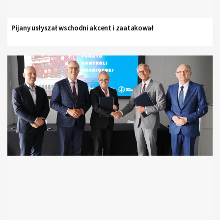
Pijany usłyszał wschodni akcent i zaatakował