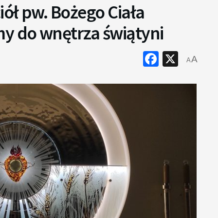
iół pw. Bożego Ciała
y do wnętrza świątyni
Faceboo
X
A
A