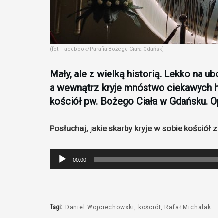
(fot. Facebook/Parafia Bożego Ciała Gdańsk)
Mały, ale z wielką historią. Lekko na ub
a wewnątrz kryje mnóstwo ciekawych hi
kościół pw. Bożego Ciała w Gdańsku. 
Posłuchaj, jakie skarby kryje w sobie kościół 
Odtwarzacz
00:00
plików
dźwiękowych
Tagi:
Daniel Wojciechowski
kościół
Rafał Michalak