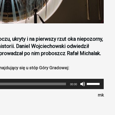
oczu, ukryty i na pierwszy rzut oka niepozorny,
storii. Daniel Wojciechowski odwiedził
Oprowadzał po nim proboszcz Rafał Michalak.
znajdujący się u stóp Góry Gradowej:
Używaj
00:00
strzałek
mk
do
góry
oraz