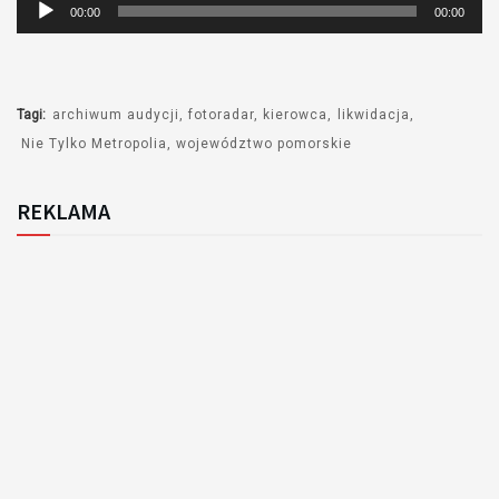
Odtwarzacz
00:00
00:00
plików
dźwiękowych
Tagi:
archiwum audycji
fotoradar
kierowca
likwidacja
Nie Tylko Metropolia
województwo pomorskie
REKLAMA