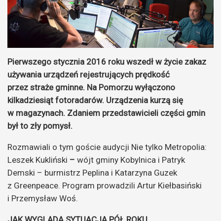
Pierwszego stycznia 2016 roku wszedł w życie zakaz
używania urządzeń rejestrujących prędkość
przez straże gminne. Na Pomorzu wyłączono
kilkadziesiąt fotoradarów. Urządzenia kurzą się
w magazynach. Zdaniem przedstawicieli części gmin
był to zły pomysł.
Rozmawiali o tym goście audycji Nie tylko Metropolia:
Leszek Kukliński
–
wójt gminy Kobylnica i Patryk
Demski – burmistrz Peplina i Katarzyna Guzek
z Greenpeace. Program prowadzili Artur Kiełbasiński
i Przemysław Woś.
JAK WYGLĄDA SYTUACJA PÓŁ ROKU