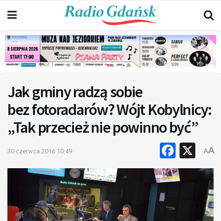
Jak gminy radzą sobie
bez fotoradarów? Wójt Kobylnicy:
„Tak przecież nie powinno być”
Faceb
X
A
30 czerwca 2016 10:49
A