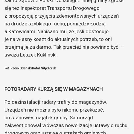
samorządów z Polski. Do kolegi z innej gminy zgłosił
się też Inspektorat Transportu Drogowego
z propozycją przyjęcia zdemontowanych urządzeń
na drodze szybkiego ruchu, pomiędzy Łodzią
a Katowicami. Napisano mu, że jeśli dostosuje
je na własny koszt do aktualnych potrzeb, to oni
przejmą je za darmo. Tak przecież nie powinno być –
uważa Leszek Kukliński.
Fot. Radio Gdańsk/
Rafał Nitychoruk
FOTORADARY
KURZĄ SIĘ W MAGAZYNACH
Po dezinstalacji radary trafiły do magazynów.
Urządzeń nie można było nikomu przekazać,
bo stanowiły majątek gminy. Samorząd
zakwestionował wówczas nowelizację ustawy o ruchu
drogowym oraz ustawę o strażach gminnych,