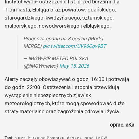
Instytut wydał ostrzeżenie I st. przed burzami dla
Trójmiasta, Elbląga oraz powiatów: gdańskiego,
starogardzkiego, kwidzyńskiego, sztumskiego,
malborskiego, nowodworskiego i elbląskiego.
Prognoza opadu na 8 godzin (Model
MERGE)
pic.twitter.com/UV96Cqv9BT
— IMGW-PIB METEO POLSKA
(@IMGWmeteo)
May 15, 2026
Alerty zaczęły obowiązywać o godz. 16:00 i potrwają
do godz. 22:00. Ostrzeżenia I stopnia przewidują
wystąpienie niebezpiecznych zjawisk
meteorologicznych, które mogą spowodować duże
straty materialne oraz zagrożenia zdrowia i życia.
oprac. aKa
Tagi:
burza
burza na Pomorzu
deszcz
grad
IMGW