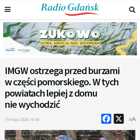
IMGW ostrzega przed burzami
w części pomorskiego. W tych
powiatach lepiej z domu
nie wychodzić
Faceb
X
A
15 maja 2026 16:00
A