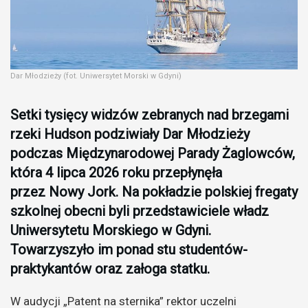
Dar Młodzieży (fot. Uniwersytet Morski w Gdyni)
Setki tysięcy widzów zebranych nad brzegami
rzeki Hudson podziwiały Dar Młodzieży
podczas Międzynarodowej Parady Żaglowców,
która 4 lipca 2026 roku przepłynęła
przez Nowy Jork. Na pokładzie polskiej fregaty
szkolnej obecni byli przedstawiciele władz
Uniwersytetu Morskiego w Gdyni.
Towarzyszyło im ponad stu studentów-
praktykantów oraz załoga statku.
W audycji „Patent na sternika” rektor uczelni