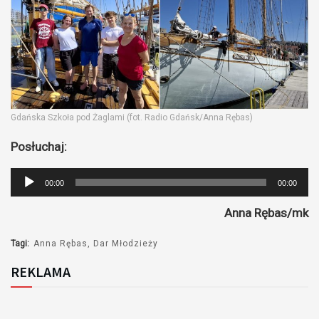
Gdańska Szkoła pod Żaglami (fot. Radio Gdańsk/Anna Rębas)
Posłuchaj:
Odtwarzacz
00:00
00:00
plików
Anna Rębas/mk
dźwiękowych
Tagi:
Anna Rębas
Dar Młodzieży
REKLAMA