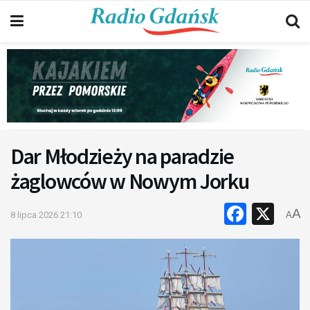
Dar Młodzieży na paradzie
żaglowców w Nowym Jorku
Faceb
X
A
8 lipca 2026 21:10
A