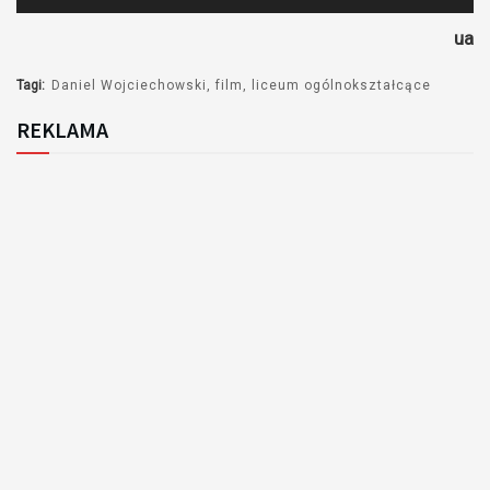
plików
ua
dźwiękowych
Tagi:
Daniel Wojciechowski
film
liceum ogólnokształcące
REKLAMA