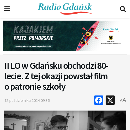
II LO w Gdańsku obchodzi 80-
lecie. Z tej okazji powstał film
o patronie szkoły
Faceb
X
A
12 października 2024 09:35
A