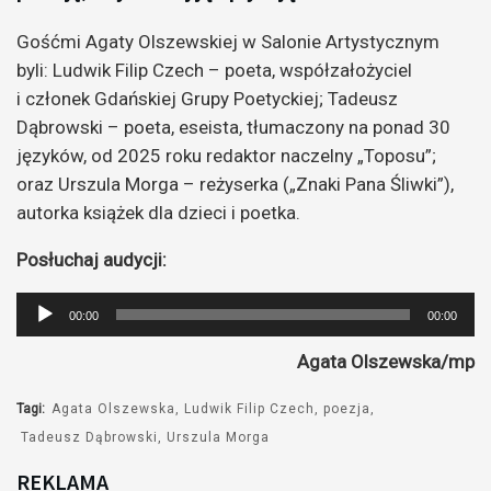
Gośćmi Agaty Olszewskiej w Salonie Artystycznym
byli: Ludwik Filip Czech – poeta, współzałożyciel
i członek Gdańskiej Grupy Poetyckiej; Tadeusz
Dąbrowski – poeta, eseista, tłumaczony na ponad 30
języków, od 2025 roku redaktor naczelny „Toposu”;
oraz Urszula Morga – reżyserka („Znaki Pana Śliwki”),
autorka książek dla dzieci i poetka.
Posłuchaj audycji:
Odtwarzacz
00:00
00:00
plików
Agata Olszewska/mp
dźwiękowych
Tagi:
Agata Olszewska
Ludwik Filip Czech
poezja
Tadeusz Dąbrowski
Urszula Morga
REKLAMA