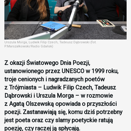
Urszula Morga, Ludwik Filip Czech, Tadeusz Dąbrowski (fot.
P.Marszałkowski/Radio Gdańsk)
Z okazji Światowego Dnia Poezji,
ustanowionego przez UNESCO w 1999 roku,
troje cenionych i nagradzanych poetów
z Trójmiasta – Ludwik Filip Czech, Tadeusz
Dąbrowski i Urszula Morga – w rozmowie
z Agatą Olszewską opowiada o przyszłości
poezji. Zastanawiają się, komu dziś potrzebny
jest poeta oraz czy slamy poetyckie ratują
poezję, czy raczej ją spłycają.