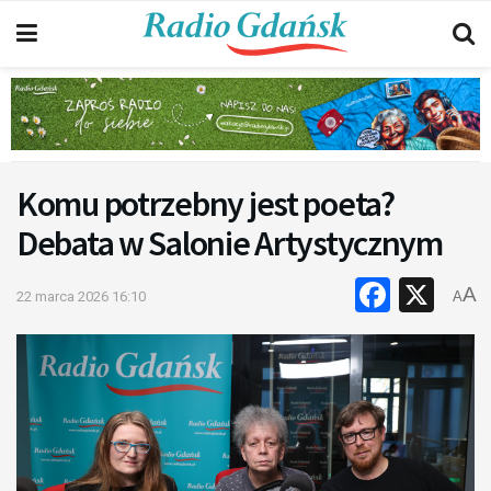
Komu potrzebny jest poeta?
Debata w Salonie Artystycznym
Faceb
X
A
22 marca 2026 16:10
A