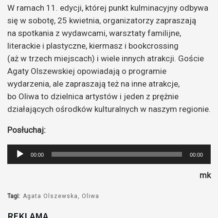
W ramach 11. edycji, której punkt kulminacyjny odbywa
się w sobotę, 25 kwietnia, organizatorzy zapraszają
na spotkania z wydawcami, warsztaty familijne,
literackie i plastyczne, kiermasz i bookcrossing
(aż w trzech miejscach) i wiele innych atrakcji. Goście
Agaty Olszewskiej opowiadają o programie
wydarzenia, ale zapraszają też na inne atrakcje,
bo Oliwa to dzielnica artystów i jeden z prężnie
działających ośrodków kulturalnych w naszym regionie.
Posłuchaj:
Odtwarzacz
00:00
00:00
plików
mk
dźwiękowych
Tagi:
Agata Olszewska
Oliwa
REKLAMA