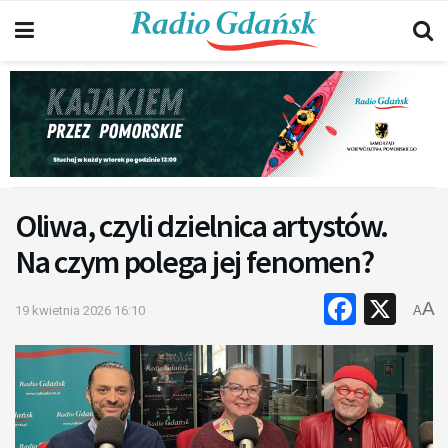
Oliwa, czyli dzielnica artystów.
Na czym polega jej fenomen?
Faceb
X
A
19 kwietnia 2026 16:10
A