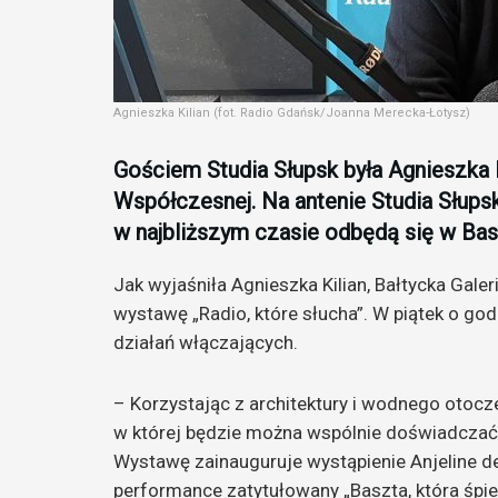
Agnieszka Kilian (fot. Radio Gdańsk/Joanna Merecka-Łotysz)
Gościem Studia Słupsk była Agnieszka Ki
Współczesnej. Na antenie Studia Słupsk
w najbliższym czasie odbędą się w Basz
Jak wyjaśniła Agnieszka Kilian, Bałtycka Gale
wystawę „Radio, które słucha”. W piątek o god
działań włączających.
– Korzystając z architektury i wodnego otoc
w której będzie można wspólnie doświadczać 
Wystawę zainauguruje wystąpienie Anjeline de 
performance zatytułowany „Baszta, która śpie