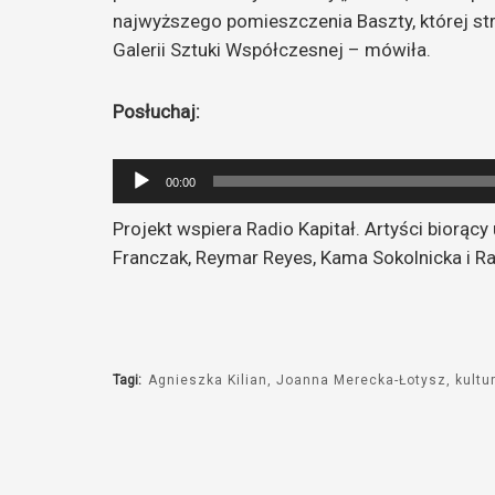
najwyższego pomieszczenia Baszty, której str
Galerii Sztuki Współczesnej – mówiła.
Posłuchaj:
Odtwarzacz
00:00
plików
Projekt wspiera Radio Kapitał. Artyści biorący
dźwiękowych
Franczak, Reymar Reyes, Kama Sokolnicka i Ra
Tagi:
Agnieszka Kilian
Joanna Merecka-Łotysz
kultu