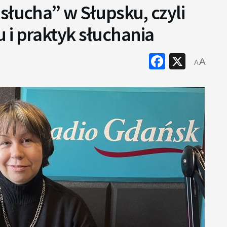
słucha” w Słupsku, czyli
 i praktyk słuchania
Faceboo
X
A
A