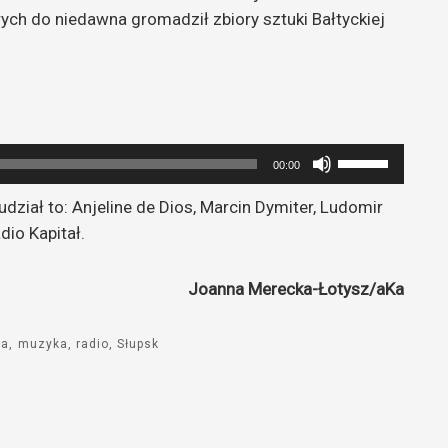
ych do niedawna gromadził zbiory sztuki Bałtyckiej
Używaj
00:00
strzałek
 udział to: Anjeline de Dios, Marcin Dymiter, Ludomir
do
dio Kapitał.
góry
oraz
do
Joanna Merecka-Łotysz/aKa
dołu
aby
ra
muzyka
radio
Słupsk
zwiększyć
lub
zmniejszyć
głośność.