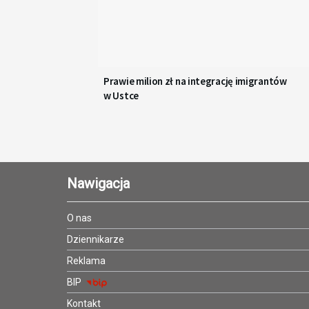
Prawie milion zł na integrację imigrantów
w Ustce
Nawigacja
O nas
Dziennikarze
Reklama
BIP
Kontakt