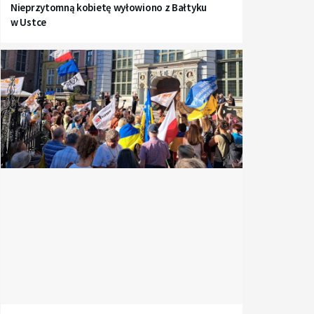
Nieprzytomną kobietę wyłowiono z Bałtyku
w Ustce