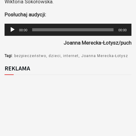
Wiktoria Sokołowska.
Posłuchaj audycji:
Odtwarzacz
00:00
00:00
plików
Joanna Merecka-Łotysz/puch
dźwiękowych
Tagi:
bezpieczeństwo
dzieci
internet
Joanna Merecka-Łotysz
REKLAMA