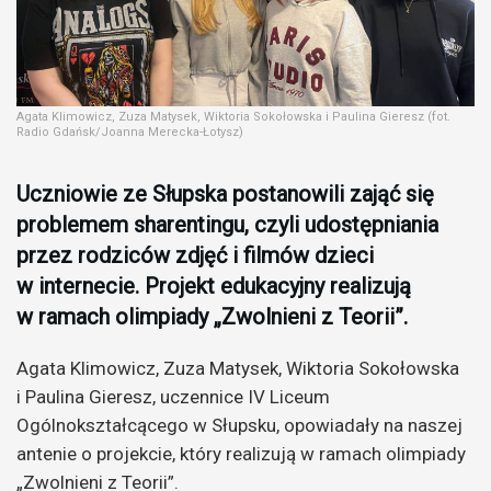
Agata Klimowicz, Zuza Matysek, Wiktoria Sokołowska i Paulina Gieresz (fot.
Radio Gdańsk/Joanna Merecka-Łotysz)
Uczniowie ze Słupska postanowili zająć się
problemem sharentingu, czyli udostępniania
przez rodziców zdjęć i filmów dzieci
w internecie. Projekt edukacyjny realizują
w ramach olimpiady „Zwolnieni z Teorii”.
Agata Klimowicz, Zuza Matysek, Wiktoria Sokołowska
i Paulina Gieresz, uczennice IV Liceum
Ogólnokształcącego w Słupsku, opowiadały na naszej
antenie o projekcie, który realizują w ramach olimpiady
„Zwolnieni z Teorii”.