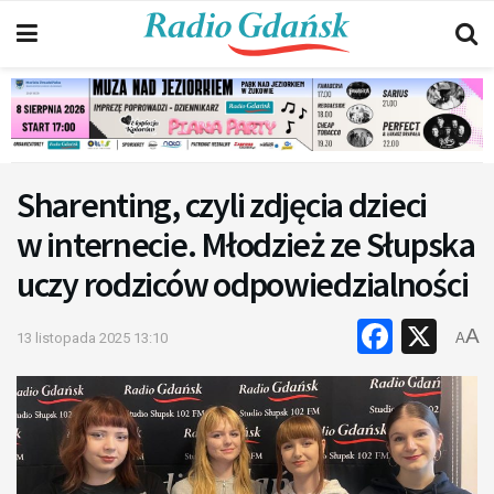
Sharenting, czyli zdjęcia dzieci
w internecie. Młodzież ze Słupska
uczy rodziców odpowiedzialności
Faceb
X
A
13 listopada 2025 13:10
A