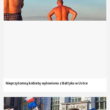
Nieprzytomną kobietę wyłowiono z Bałtyku w Ustce