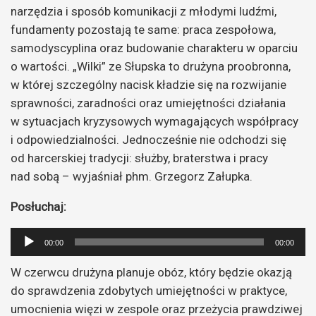
narzędzia i sposób komunikacji z młodymi ludźmi,
fundamenty pozostają te same: praca zespołowa,
samodyscyplina oraz budowanie charakteru w oparciu
o wartości. „Wilki” ze Słupska to drużyna proobronna,
w której szczególny nacisk kładzie się na rozwijanie
sprawności, zaradności oraz umiejętności działania
w sytuacjach kryzysowych wymagających współpracy
i odpowiedzialności. Jednocześnie nie odchodzi się
od harcerskiej tradycji: służby, braterstwa i pracy
nad sobą – wyjaśniał phm. Grzegorz Załupka.
Posłuchaj:
Odtwarzacz
00:00
00:00
plików
W czerwcu drużyna planuje obóz, który będzie okazją
dźwiękowych
do sprawdzenia zdobytych umiejętności w praktyce,
umocnienia więzi w zespole oraz przeżycia prawdziwej