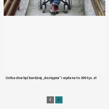
Ustka chce być bardziej „dostępna” i wyda na to 300 tys. zł