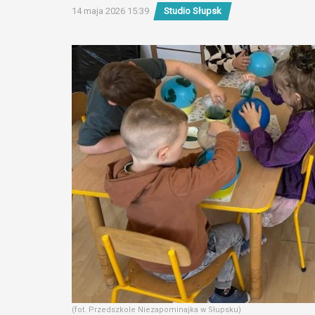
14 maja 2026 15:39
Studio Słupsk
(fot. Przedszkole Niezapominajka w Słupsku)