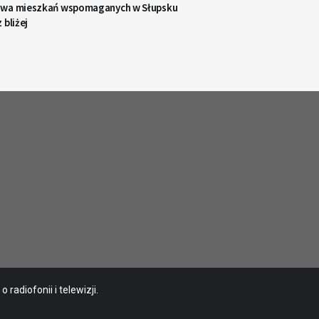
wa mieszkań wspomaganych w Słupsku
 bliżej
radiofonii i telewizji.