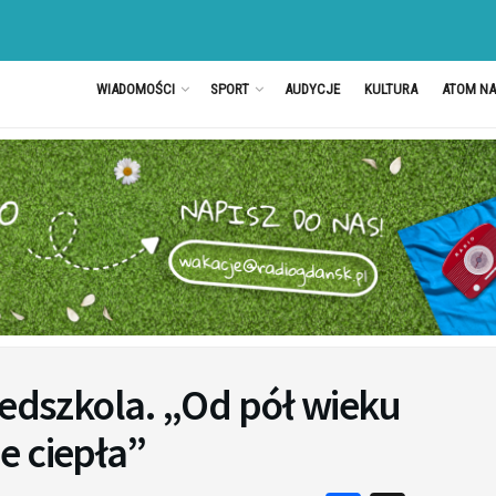
WIADOMOŚCI
SPORT
AUDYCJE
KULTURA
ATOM N
zedszkola. „Od pół wieku
e ciepła”