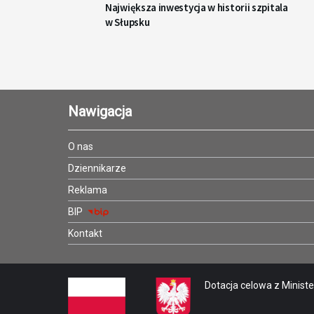
Największa inwestycja w historii szpitala
w Słupsku
Nawigacja
O nas
Dziennikarze
Reklama
BIP
Kontakt
Dotacja celowa z Minister