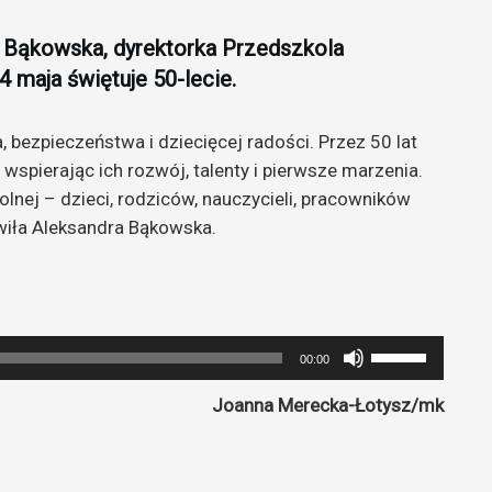
a Bąkowska, dyrektorka Przedszkola
 maja świętuje 50-lecie.
 bezpieczeństwa i dziecięcej radości. Przez 50 lat
spierając ich rozwój, talenty i pierwsze marzenia.
lnej – dzieci, rodziców, nauczycieli, pracowników
wiła Aleksandra Bąkowska.
Używaj
00:00
strzałek
Joanna Merecka-Łotysz/mk
do
góry
oraz
do