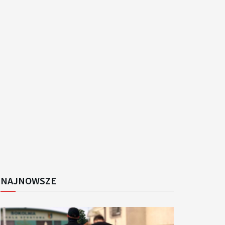
k
NAJNOWSZE