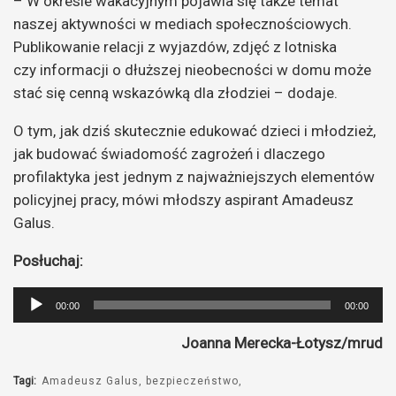
– W okresie wakacyjnym pojawia się także temat
naszej aktywności w mediach społecznościowych.
Publikowanie relacji z wyjazdów, zdjęć z lotniska
czy informacji o dłuższej nieobecności w domu może
stać się cenną wskazówką dla złodziei – dodaje.
O tym, jak dziś skutecznie edukować dzieci i młodzież,
jak budować świadomość zagrożeń i dlaczego
profilaktyka jest jednym z najważniejszych elementów
policyjnej pracy, mówi młodszy aspirant Amadeusz
Galus.
Posłuchaj:
Odtwarzacz
00:00
00:00
plików
Joanna Merecka-Łotysz/mrud
dźwiękowych
Tagi:
Amadeusz Galus
bezpieczeństwo