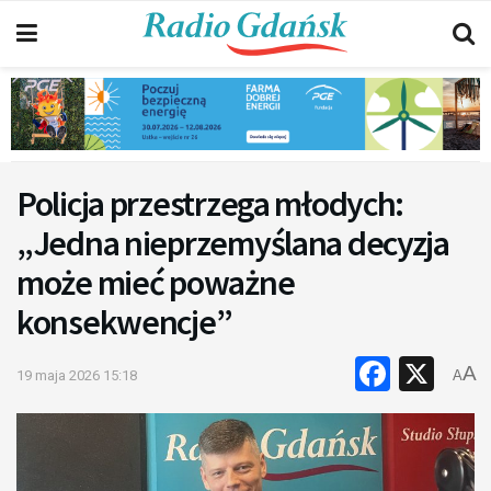
Policja przestrzega młodych:
„Jedna nieprzemyślana decyzja
może mieć poważne
konsekwencje”
Faceb
X
A
19 maja 2026 15:18
A