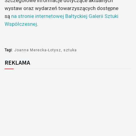
Szczegółowe informacje dotyczące aktualnych
dźwiękowych
wystaw oraz wydarzeń towarzyszących dostępne
są
na stronie internetowej Bałtyckiej Galerii Sztuki
Współczesnej
.
Tagi:
Joanna Merecka-Łotysz
sztuka
REKLAMA