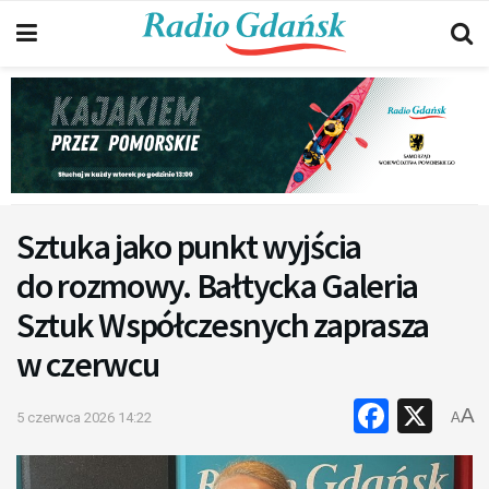
Sztuka jako punkt wyjścia
do rozmowy. Bałtycka Galeria
Sztuk Współczesnych zaprasza
w czerwcu
Faceb
X
A
5 czerwca 2026 14:22
A