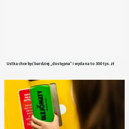
Ustka chce być bardziej „dostępna” i wyda na to 300 tys. zł