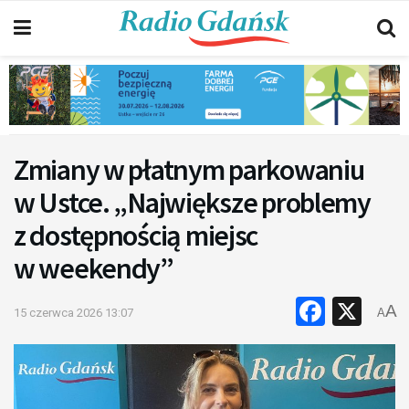
Zmiany w płatnym parkowaniu
w Ustce. „Największe problemy
z dostępnością miejsc
w weekendy”
Faceb
X
A
15 czerwca 2026 13:07
A