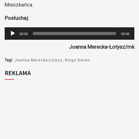
Mieszkańca.
Posłuchaj:
Odtwarzacz
00:00
00:00
plików
Joanna Merecka-Łotysz/mk
dźwiękowych
Tagi:
Joanna Merecka-Łotysz
Kinga Siwiec
REKLAMA