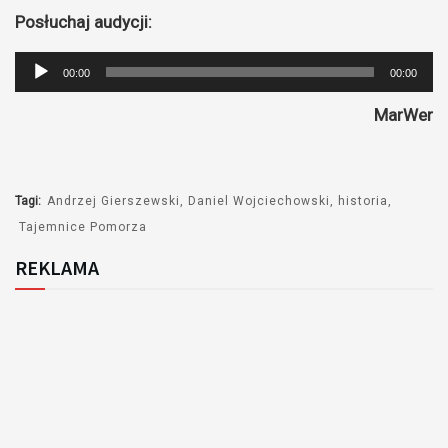
Posłuchaj audycji:
Odtwarzacz
00:00
00:00
plików
MarWer
dźwiękowych
Tagi:
Andrzej Gierszewski
Daniel Wojciechowski
historia
Tajemnice Pomorza
REKLAMA