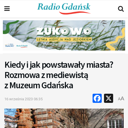
Kiedy i jak powstawały miasta?
Rozmowa z mediewistą
z Muzeum Gdańska
Faceb
X
A
16 września 2023 06:35
A