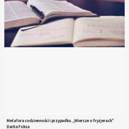
Metafora codzienności i przypadku. „Wiersze o fryzjerach”
Darka Foksa