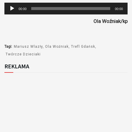
Odtwarzacz
00:00
00:00
plików
Ola Woźniak/kp
dźwiękowych
Tagi:
Mariusz Wlazły
Ola Woźniak
Trefl Gdańsk
Twórcze Dzieciaki
REKLAMA