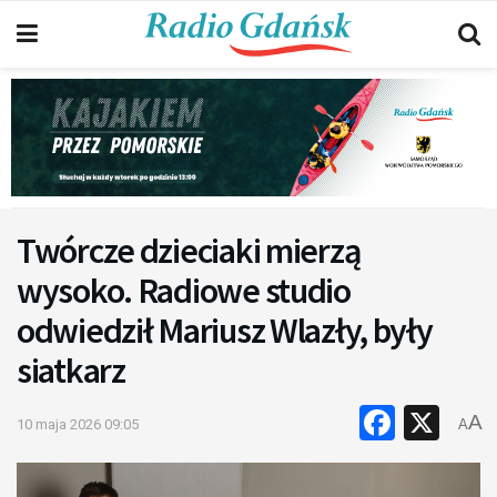
Twórcze dzieciaki mierzą
wysoko. Radiowe studio
odwiedził Mariusz Wlazły, były
siatkarz
Faceb
X
A
10 maja 2026 09:05
A