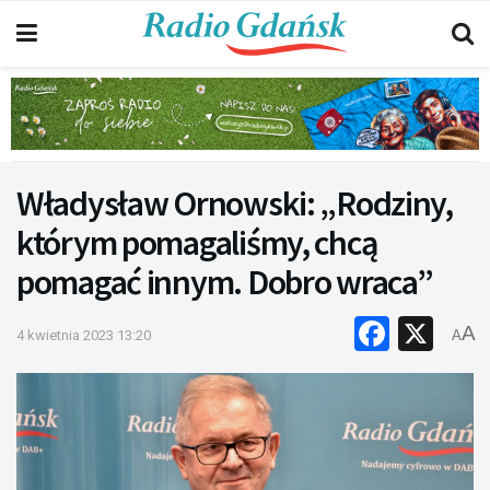
Władysław Ornowski: „Rodziny,
którym pomagaliśmy, chcą
pomagać innym. Dobro wraca”
Faceb
X
A
4 kwietnia 2023 13:20
A