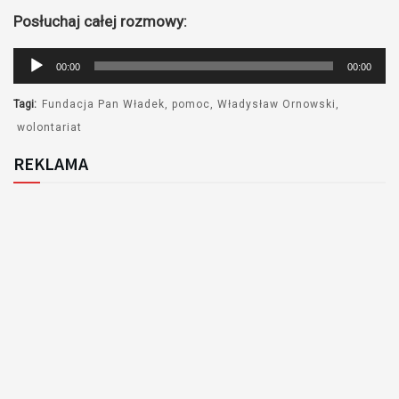
Posłuchaj całej rozmowy:
Odtwarzacz
00:00
00:00
plików
dźwiękowych
Tagi:
Fundacja Pan Władek
pomoc
Władysław Ornowski
wolontariat
REKLAMA