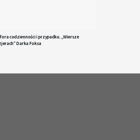
ora codzienności i przypadku. „Wiersze
zjerach” Darka Foksa