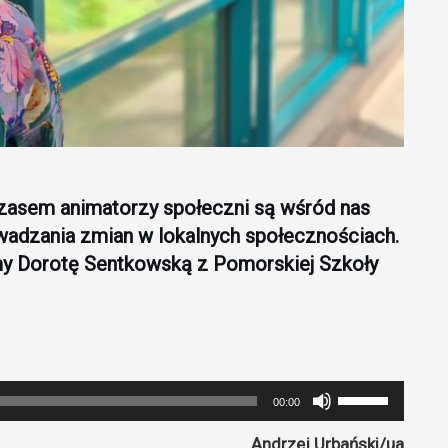
czasem animatorzy społeczni są wśród nas
owadzania zmian w lokalnych społecznościach.
y Dorotę Sentkowską z Pomorskiej Szkoły
Używaj
00:00
strzałek
Andrzej Urbański/ua
do