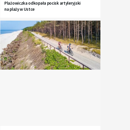
Plażowiczka odkopała pocisk artyleryjski
na plaży w Ustce