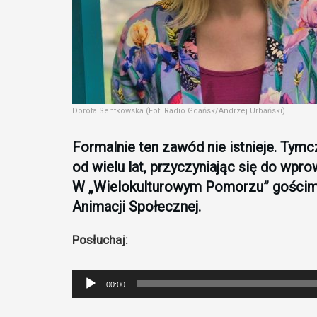
Dorota Sentkowska (Fot. Radio Gdańsk/Andrzej Urbański)
Formalnie ten zawód nie istnieje. Tym
od wielu lat, przyczyniając się do wpr
W „Wielokulturowym Pomorzu” gościm
Animacji Społecznej.
Posłuchaj:
Odtwarzacz
00:00
plików
dźwiękowych