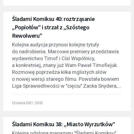
Śladami Komiksu 40: roztrząsanie
„Popiołów” i strzał z „Szóstego
Rewolweru”
Kolejna audycja przynosi kolejne tytuły
do nadrobienia. Marcowe premiery przedstawia
wydawnictwo Timof i Cisi Wspólnicy,
a konkretniej, znany już Wam Paweł Timofiejuk.
Rozmowę poprzedza kilka mglistych słów
o nowej wersji starego filmu. Powstała bowiem
Liga Sprawiedliwości w "cięciu" Zacka Snydera,...
23 marca 2021 - 20:05
Śladami Komiksu 38: „Miasto Wyrzutków”
Kolejna odsłona magazynu "Śladami Komiksu"