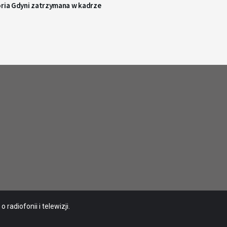
oria Gdyni zatrzymana w kadrze
radiofonii i telewizji.