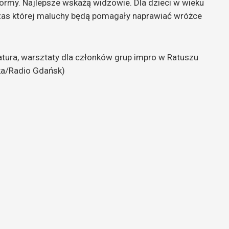
formy. Najlepsze wskażą widzowie. Dla dzieci w wieku
czas której maluchy będą pomagały naprawiać wróżce
atura, warsztaty dla członków grup impro w Ratuszu
ka/Radio Gdańsk)