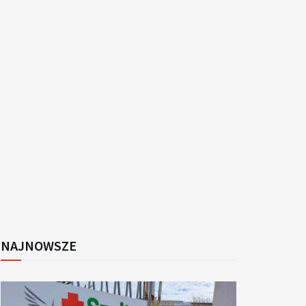
k
NAJNOWSZE