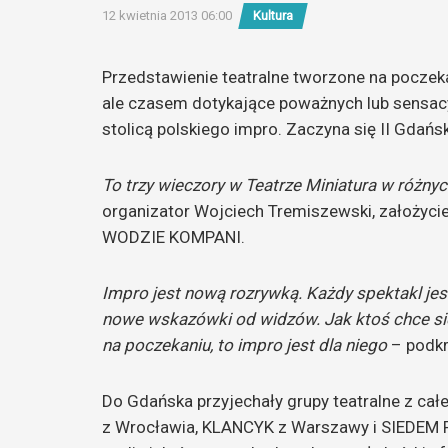
12 kwietnia 2013 06:00
Kultura
Przedstawienie teatralne tworzone na poczek
ale czasem dotykające poważnych lub sensacy
stolicą polskiego impro.
Zaczyna się II Gdańsk
To trzy wieczory w Teatrze Miniatura w różny
organizator Wojciech Tremiszewski, założyci
WODZIE KOMPANI.
Impro jest nową rozrywką. Każdy spektakl jes
nowe wskazówki od widzów. Jak ktoś chce si
na poczekaniu, to impro jest dla niego
– podkr
Do Gdańska przyjechały grupy teatralne z ca
z Wrocławia, KLANCYK z Warszawy i SIEDEM R