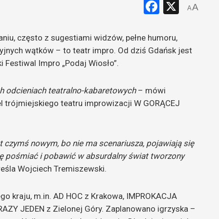
Faceboo
X
A
A
aniu, często z sugestiami widzów, pełne humoru,
jnych wątków – to teatr impro. Od dziś Gdańsk jest
i Festiwal Impro „Podaj Wiosło”.
ch odcieniach teatralno-kabaretowych
– mówi
el trójmiejskiego teatru improwizacji W GORĄCEJ
t czymś nowym, bo nie ma scenariusza, pojawiają się
ę pośmiać i pobawić w absurdalny świat tworzony
eśla Wojciech Tremiszewski.
łego kraju, m.in. AD HOC z Krakowa, IMPROKACJA
AZY JEDEN z Zielonej Góry. Zaplanowano igrzyska –