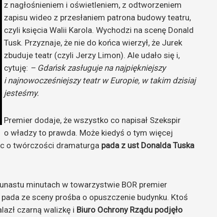
z nagłośnieniem i oświetleniem, z odtworzeniem
zapisu wideo z przesłaniem patrona budowy teatru,
czyli księcia Walii Karola. Wychodzi na scenę Donald
Tusk. Przyznaje, że nie do końca wierzył, że Jurek
zbuduje teatr (czyli Jerzy Limon). Ale udało się i,
cytuję:
– Gdańsk zasługuje na najpiękniejszy
i najnowocześniejszy teatr w Europie, w takim dzisiaj
jesteśmy.
Premier dodaje, że wszystko co napisał Szekspir
o władzy to prawda. Może kiedyś o tym więcej
ąc o twórczości dramaturga
pada z ust Donalda Tuska
ilkunastu minutach w towarzystwie BOR premier
j pada ze sceny prośba o opuszczenie budynku. Ktoś
lazł czarną walizkę i
Biuro Ochrony Rządu podjęło