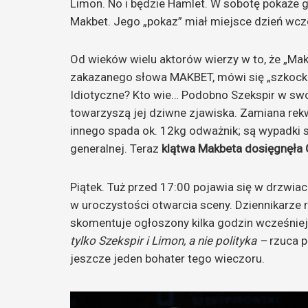
Limon. No i będzie Hamlet. W sobotę pokaże g
Makbet. Jego „pokaz” miał miejsce dzień wcze
Od wieków wielu aktorów wierzy w to, że „Makb
zakazanego słowa MAKBET, mówi się „szkocka 
Idiotyczne? Kto wie… Podobno Szekspir w swoj
towarzyszą jej dziwne zjawiska. Zamiana rekwi
innego spada ok. 12kg odważnik; są wypadki
generalnej. Teraz
klątwa Makbeta dosięgnęła
Piątek. Tuż przed 17:00 pojawia się w drzwiac
w uroczystości otwarcia sceny. Dziennikarze 
skomentuje ogłoszony kilka godzin wcześnie
tylko Szekspir i Limon, a nie polityka –
rzuca pr
jeszcze jeden bohater tego wieczoru.