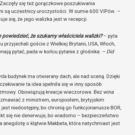
y. Zaczęły się też gorączkowe poszukiwania
ni są uczestnicy uroczystości. W sumie 600 VIPów.
–
je się, że jego walizka jest w recepcji.
 powiedzieć, że szukamy właściciela walizki?
– pyta
 przyjechali goście z Wielkiej Brytanii, USA, Włoch,
ają pytać, pada w końcu pytanie z głośnika:
– Did
wda budynek ma otwierany dach, ale nad sceną. Dzięki
zekiwanie ta idea spełniła się w inny sposób.
ozmowy. Obowiązują kreacje wieczorowe. Bez wina
ozmawiać z ministrem, europosłem, brytyjskim
jest niedostępny, bo chronią go funkcjonariusze BOR,
Nikt się nie denerwuje, bo wiadomo – bezpieczeństwo
a anegdotę o klątwie Makbeta, która natychmiast jest