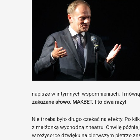
napisze w intymnych wspomnieniach. I mówi
zakazane słowo: MAKBET. I to dwa razy!
Nie trzeba było długo czekać na efekty. Po k
z małżonką wychodzą z teatru. Chwilę późnie
w reżyserce dźwięku na pierwszym piętrze zna