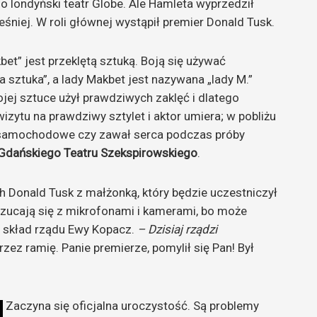
o londyński teatr Globe. Ale Hamleta wyprzedził
śniej. W roli głównej wystąpił premier Donald Tusk.
et” jest przeklętą sztuką. Boją się używać
sztuka”, a lady Makbet jest nazywana „lady M.”
ej sztuce użył prawdziwych zaklęć i dlatego
zytu na prawdziwy sztylet i aktor umiera; w pobliżu
 samochodowe czy zawał serca podczas próby
 Gdańskiego Teatru Szekspirowskiego
.
h Donald Tusk z małżonką, który będzie uczestniczył
rzucają się z mikrofonami i kamerami, bo może
j skład rządu Ewy Kopacz.
– Dzisiaj rządzi
zez ramię. Panie premierze, pomylił się Pan! Był
Zaczyna się oficjalna uroczystość. Są problemy