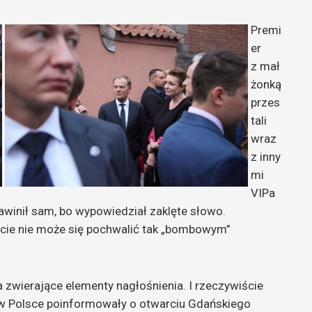
Premi
er
z mał
żonką
przes
tali
wraz
z inny
mi
VIPa
Zawinił sam, bo wypowiedział zaklęte słowo.
wiecie nie może się pochwalić tak „bombowym”
a zwierające elementy nagłośnienia. I rzeczywiście
a w Polsce poinformowały o otwarciu Gdańskiego