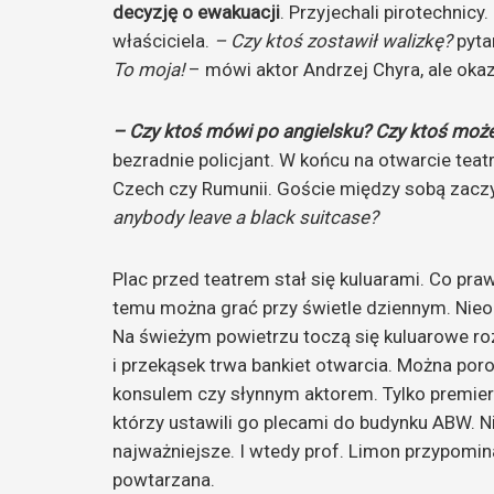
decyzję o ewakuacji
. Przyjechali pirotechnic
właściciela.
– Czy ktoś zostawił walizkę?
pyta
To moja!
– mówi aktor Andrzej Chyra, ale okazu
– Czy ktoś mówi po angielsku? Czy ktoś może
bezradnie policjant. W końcu na otwarcie teatru
Czech czy Rumunii. Goście między sobą zaczyn
anybody leave a black suitcase?
Plac przed teatrem stał się kuluarami. Co pra
temu można grać przy świetle dziennym. Nieoc
Na świeżym powietrzu toczą się kuluarowe r
i przekąsek trwa bankiet otwarcia. Można por
konsulem czy słynnym aktorem. Tylko premier 
którzy ustawili go plecami do budynku ABW. 
najważniejsze. I wtedy prof. Limon przypomin
powtarzana.