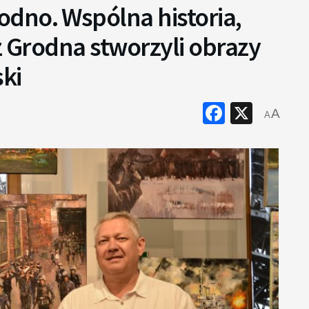
dno. Wspólna historia,
 z Grodna stworzyli obrazy
ski
Faceboo
X
A
A