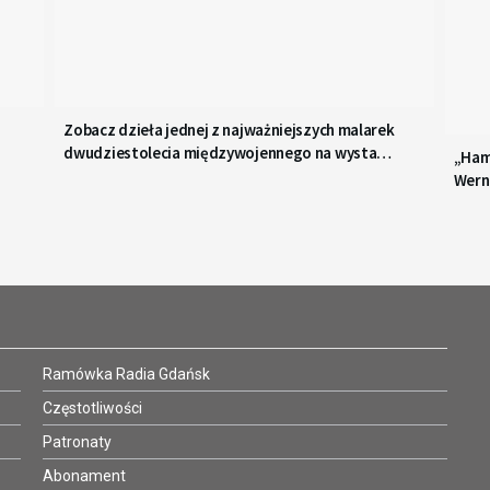
Zobacz dzieła jednej z najważniejszych malarek
dwudziestolecia międzywojennego na wystawie
„Hams
w Słupsku
Wern
Ramówka Radia Gdańsk
Częstotliwości
Patronaty
Abonament