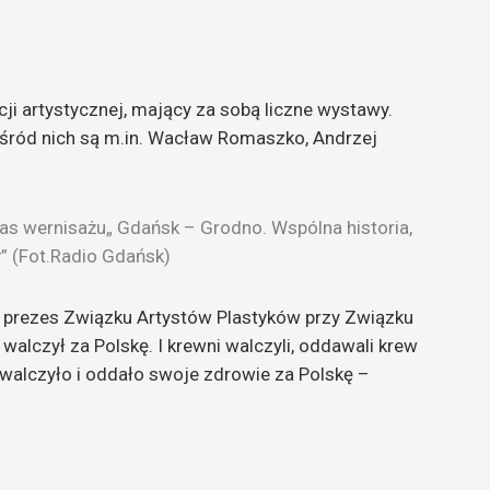
i artystycznej, mający za sobą liczne wystawy.
 Wśród nich są m.in. Wacław Romaszko, Andrzej
zas wernisażu„ Gdańsk – Grodno. Wspólna historia,
” (Fot.Radio Gdańsk)
ły prezes Związku Artystów Plastyków przy Związku
 walczył za Polskę. I krewni walczyli, oddawali krew
eż walczyło i oddało swoje zdrowie za Polskę –