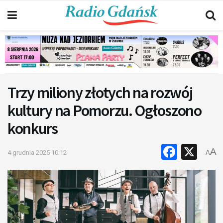
Trzy miliony złotych na rozwój
kultury na Pomorzu. Ogłoszono
konkurs
Faceb
X
A
4 grudnia 2025 10:12
A