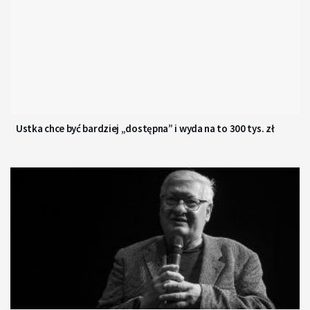
Ustka chce być bardziej „dostępna” i wyda na to 300 tys. zł