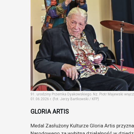
91. urodziny Przemka Dyakowskiego. Nz. Piotr Majewski wręcza 
01.06.2026 r. (fot. Jerzy Bartkowski / KFP)
GLORIA ARTIS
Medal Zasłużony Kulturze Gloria Artis przyzna
Narodowego za wybitną działalność w dziedz