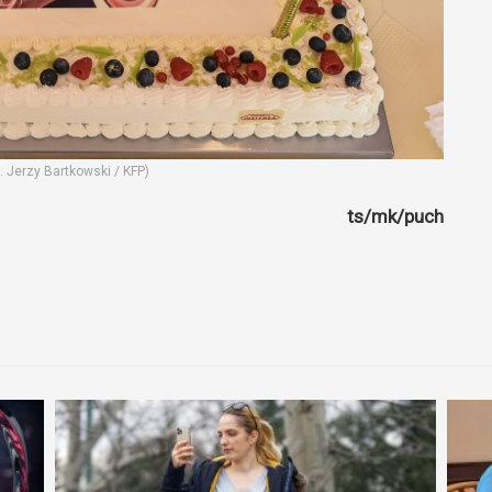
. Jerzy Bartkowski / KFP)
ts/mk/puch