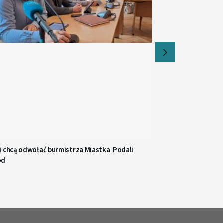
i chcą odwołać burmistrza Miastka. Podali
ód