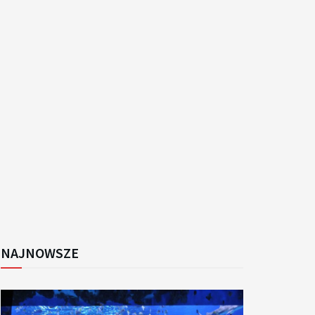
k
NAJNOWSZE