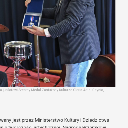
jubilatowi Srebrny Medal Zasłużony Kulturze Gloria Artis. Gdynia,
wany jest przez Ministerstwo Kultury i Dziedzictwa
inie twórczości artystycznej. Nagrodę Przemkowi