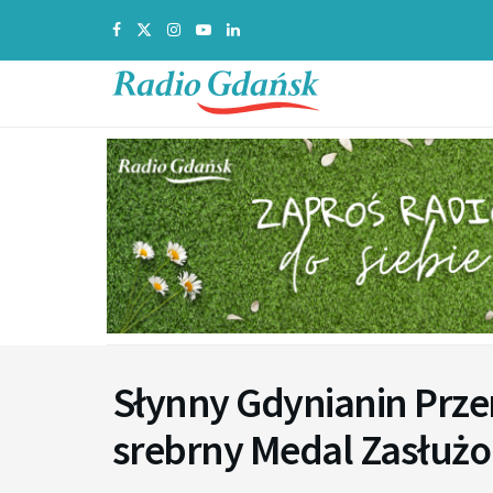
Słynny Gdynianin Prz
srebrny Medal Zasłużon