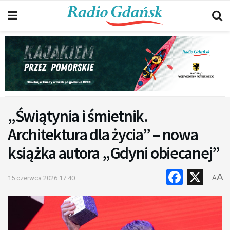
„Świątynia i śmietnik.
Architektura dla życia” – nowa
książka autora „Gdyni obiecanej”
Faceb
X
A
15 czerwca 2026 17:40
A